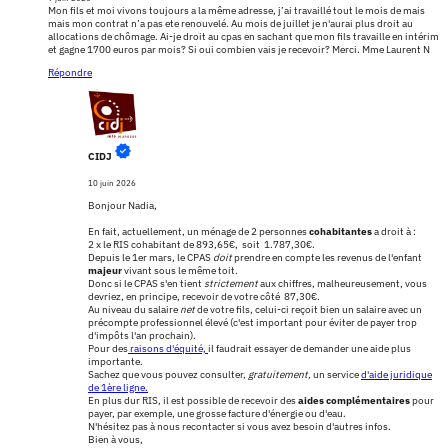
Mon fils et moi vivons toujours a la même adresse, j’ai travaillé tout le mois de mais
mais mon contrat n’a pas ete renouvelé. Au mois de juillet je n'aurai plus droit au
allocations de chômage. Ai-je droit au cpas en sachant que mon fils travaille en intérim
et gagne 1700 euros par mois? Si oui combien vais je recevoir? Merci. Mme Laurent N
Répondre
CIDJ
10 juin 2026
Bonjour Nadia,
En fait, actuellement, un ménage de 2 personnes
cohabitantes
a droit à :
2 x le RIS cohabitant de 893,65€, soit 1.787,30€.
Depuis le 1er mars, le CPAS
doit
prendre en compte les revenus de l'enfant
majeur
vivant sous le même toit.
Donc si le CPAS s'en tient
strictement
aux chiffres, malheureusement, vous
devriez, en principe, recevoir de votre côté 87,30€.
Au niveau du salaire
net
de votre fils, celui-ci reçoit bien un salaire avec un
précompte professionnel élevé (c'est important pour éviter de payer trop
d'impôts l'an prochain).
Pour des
raisons d'équité,
il faudrait essayer de demander une aide plus
importante.
Sachez que vous pouvez consulter,
gratuitement,
un service
d'aide juridique
de 1ère ligne.
En plus dur RIS, il est possible de recevoir des
aides complémentaires
pour
payer, par exemple, une grosse facture d'énergie ou d'eau.
N'hésitez pas à nous recontacter si vous avez besoin d'autres infos.
Bien à vous,