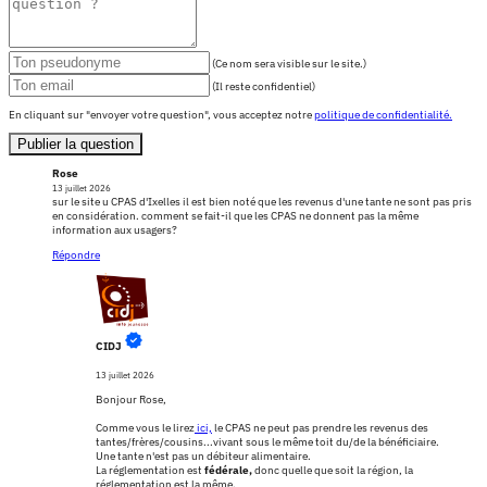
(Ce nom sera visible sur le site.)
(Il reste confidentiel)
En cliquant sur "envoyer votre question", vous acceptez notre
politique de confidentialité.
Publier la question
Rose
13 juillet 2026
sur le site u CPAS d'Ixelles il est bien noté que les revenus d'une tante ne sont pas pris
en considération. comment se fait-il que les CPAS ne donnent pas la même
information aux usagers?
Répondre
CIDJ
13 juillet 2026
Bonjour Rose,
Comme vous le lirez
ici,
le CPAS ne peut pas prendre les revenus des
tantes/frères/cousins...vivant sous le même toit du/de la bénéficiaire.
Une tante n'est pas un débiteur alimentaire.
La réglementation est
fédérale,
donc quelle que soit la région, la
réglementation est la même.