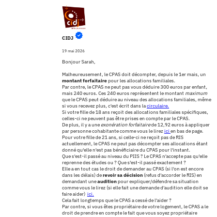
CIDJ
19 mai 2026
Bonjour Sarah,
Malheureusement, le CPAS doit décompter, depuis le 1er mais, un
montant
forfaitaire
pour les allocations familiales.
Par contre, le CPAS ne peut pas vous déduire 300 euros par enfant,
mais 240 euros. Ces 240 euros représentent le montant
maximum
que le CPAS peut déduire au niveau des allocations familiales, même
si vous recevez plus, c'est écrit dans la
circulaire.
Si votre fille de 18 ans reçoit des allocations familiales spécifiques,
celles-ci ne peuvent pas être prises en compte par le CPAS.
De plus, il y a une
exonération forfaitaire
de 12,92 euros à appliquer
par personne cohabitante comme vous le lirez
ici
en bas de page.
Pour votre fille de 21 ans, si celle-ci ne reçoit pas de RIS
actuellement, le CPAS ne peut pas décompter ses allocations étant
donné qu'elle n'est pas bénéficiaire du CPAS pour l'instant.
Que s'est-il passé au niveau du PIIS ? Le CPAS n'accepte pas qu'elle
reprenne des études ou ? Que s'est-il passé exactement ?
Elle a en tout cas le droit de demander au CPAS (si l'on est encore
dans les délais) de
revoir sa décision
(refus d'accorder le RIS) en
demandant une
audition
pour expliquer/défendre sa situation
comme vous le lirez (si elle fait une demande d'audition elle doit se
faire aider)
ici.
Cela fait longtemps que le CPAS a cessé de l'aider ?
Par contre, si vous êtes propriétaire de votre logement, le CPAS a le
droit de prendre en compte le fait que vous soyez propriétaire