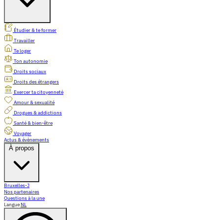
Étudier & te former
Travailler
Te loger
Ton autonomie
Droits sociaux
Droits des étrangers
Exercer ta citoyenneté
Amour & sexualité
Drogues & addictions
Santé & bien-être
Voyager
Actus & évènements
À propos
Bruxelles-J
Nos partenaires
Questions à la une
Langue
NL