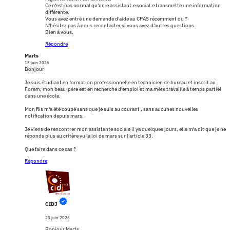
Ce n'est pas normal qu'un.e assistant.e social.e transmette une information
différente.
Vous avez entré une demande d'aide au CPAS récemment ou ?
N'hésitez pas à nous recontacter si vous avez d'autres questions.
Bien à vous,
Répondre
Marts
13 juin 2026
Bonjour
Je suis étudiant en formation professionnelle en technicien de bureau et inscrit au
Forem, mon beau-père est en recherche d'emploi et ma mère travaille à temps partiel
dans une école.
Mon Ris m'a été coupé sans que je suis au courant , sans aucunes nouvelles
notification depuis mars.
Je viens de rencontrer mon assistante sociale il ya quelques jours, elle m'a dit que je ne
réponds plus au critère vu la loi de mars sur l'article 33.
Que faire dans ce cas ?
Répondre
CIDJ
23 juin 2026
Bonjour Marts,