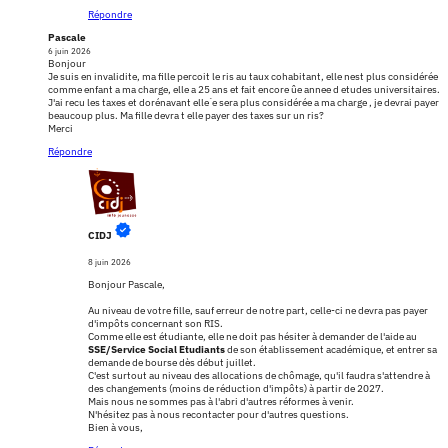
Répondre
Pascale
6 juin 2026
Bonjour
Je suis en invalidite, ma fille percoit le ris au taux cohabitant, elle nest plus considérée
comme enfant a ma charge, elle a 25 ans et fait encore ûe annee d etudes universitaires.
J'ai recu les taxes et dorénavant elle ́e sera plus considérée a ma charge , je devrai payer
beaucoup plus. Ma fille devra t elle payer des taxes sur un ris?
Merci
Répondre
CIDJ
8 juin 2026
Bonjour Pascale,
Au niveau de votre fille, sauf erreur de notre part, celle-ci ne devra pas payer
d'impôts concernant son RIS.
Comme elle est étudiante, elle ne doit pas hésiter à demander de l'aide au
SSE/Service Social Etudiants
de son établissement académique, et entrer sa
demande de bourse dès début juillet.
C'est surtout au niveau des allocations de chômage, qu'il faudra s'attendre à
des changements (moins de réduction d'impôts) à partir de 2027.
Mais nous ne sommes pas à l'abri d'autres réformes à venir.
N'hésitez pas à nous recontacter pour d'autres questions.
Bien à vous,