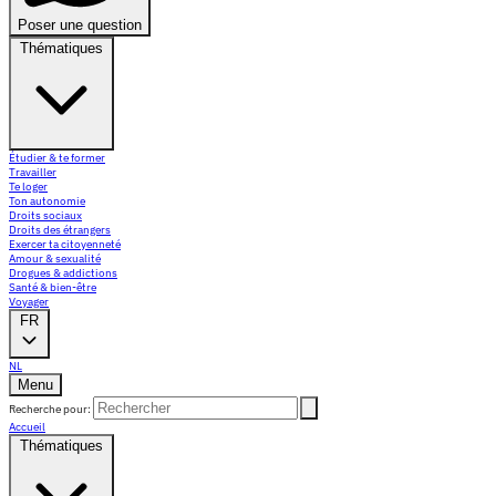
Poser une question
Thématiques
Étudier & te former
Travailler
Te loger
Ton autonomie
Droits sociaux
Droits des étrangers
Exercer ta citoyenneté
Amour & sexualité
Drogues & addictions
Santé & bien-être
Voyager
FR
NL
Menu
Recherche pour:
Accueil
Thématiques