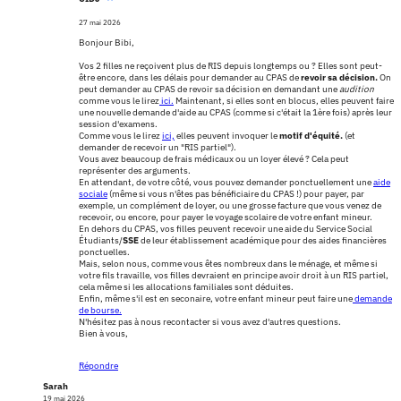
27 mai 2026
Bonjour Bibi,
Vos 2 filles ne reçoivent plus de RIS depuis longtemps ou ? Elles sont peut-
être encore, dans les délais pour demander au CPAS de
revoir sa décision.
On
peut demander au CPAS de revoir sa décision en demandant une
audition
comme vous le lirez
ici.
Maintenant, si elles sont en blocus, elles peuvent faire
une nouvelle demande d'aide au CPAS (comme si c'était la 1ère fois) après leur
session d'examens.
Comme vous le lirez
ici,
elles peuvent invoquer le
motif d'équité.
(et
demander de recevoir un "RIS partiel").
Vous avez beaucoup de frais médicaux ou un loyer élevé ? Cela peut
représenter des arguments.
En attendant, de votre côté, vous pouvez demander ponctuellement une
aide
sociale
(même si vous n'êtes pas bénéficiaire du CPAS !) pour payer, par
exemple, un complément de loyer, ou une grosse facture que vous venez de
recevoir, ou encore, pour payer le voyage scolaire de votre enfant mineur.
En dehors du CPAS, vos filles peuvent recevoir une aide du Service Social
Étudiants/
SSE
de leur établissement académique pour des aides financières
ponctuelles.
Mais, selon nous, comme vous êtes nombreux dans le ménage, et même si
votre fils travaille, vos filles devraient en principe avoir droit à un RIS partiel,
cela même si les allocations familiales sont déduites.
Enfin, même s'il est en seconaire, votre enfant mineur peut faire une
demande
de bourse.
N'hésitez pas à nous recontacter si vous avez d'autres questions.
Bien à vous,
Répondre
Sarah
19 mai 2026