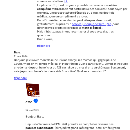
comme vous le lirez
ici.
En plus du RIS, il est toujours possible de recevoir des
aides
complémentaires
(cela fait partie des aides sociales) pour payer, par
exemple, une grosse facture d'énergie ou d'eau, ou des frais
médicaux, ou un complément de loyer.
Dans l'immédiat, vous devriez peut-être prendre conseil,
gratuitement, auprès d'un
service juridique de 1ère ligne,
pour
défendre vos droits et invoquer le
motif d'équité.
Mais n'hésitez pas à nous recontacter si vous avez d'autres
questions.
Bien à vous,
Répondre
Bara
11 mai 2026
Bonjour, je vis avec mon fils mineur à ma charge, ma maman qui gagne plus de
1900€/mois en mi temps médical et Mon frère de 30ans sans revenu. Je vais introduire
une demande pour beneficier du RIS car jai perdu mes droits au chômage. Seulement,
vais-je pouvoir beneficier d'une aide financière? Quel sera mon statut?
Répondre
CIDJ
12 mai 2026
Bonjour Bara,
Depuis le 1er mars, le CPAS
doit
prendre en compte les revenus des
parents cohabitants
(père/mère; grand-mère/grand-père; arrière grand-