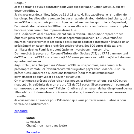
Bonjour,
​Je me permets de vous contacter pour vous exposer ma situation actuelle, qui est
devenue critique.
​Je vis avec mes deux filles, âgées de 21 et 18 ans. Ma fille cadette est en situation de
handicap. Ses allocations sont gérées par un administrateur de biens judiciaire, qui lui
verse 938 euros par mois pour son logement et ses besoins quotidiens. Cependant,
l’administrateur a laissé les 300 euros de ses allocations familiales sur mon compte
bancaire pour couvrir les imprévus de ma fille.
​Ma fille aînée (21 ans) n'a actuellement aucun revenu. Elle souhaite reprendre ses
études en plein exercice dès le mois de septembre prochain. Le CPAS a refusé de
maintenir ses versements car elle n’a pas signé de contrat d'intégration (PIIS) d’un an,
précisément en raison de sa rentrée scolaire future. Ses 300 euros d'allocations
familiales de chez Famiris me sont également versés sur mon compte.
​De mon côté, je perçois un Revenu d’Intégration Sociale (RIS) du CPAS d'un montant
de 729 euros. Le CPAS me retient déjà 160 euros par mois au motif que j'ai acheté mon
appartement en crédit.
​Aujourd'hui, nos charges fixes s'élèvent à 1300 euros par mois, sans compter le
précompte immobilier (revenu cadastral) que je dois payer chaque année. Jusqu’à
présent, ces 600 euros d'allocations familiales (pour mes deux filles) nous
permettaient de survivre et de payer nos factures.
​On m'annonce à présent qu'en raison des nouvelles réglementations, ces 600 euros
risquent d'être déduits de mon propre RIS de 729 euros. Si cela se produit, comment
sommes-nous censées vivre ? J'ai bientôt 60 ans et, en raison du handicap lourd de ma
fille cadette qui demande une présence constante, il мне абсолютно невозможно
travailler.
​Je vous remercie d'avance pour l'attention que vous porterez à ma situation и pour
votre aide. Cordialement.
Répondre
Sarah
19 mai 2026
Changé mon naam dans leetre.
Répondre