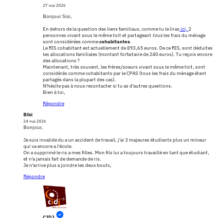
27 mai 2026
Bonjour Sisi,
En dehors de la question des liens familiaux, comme tu le liras
ici,
2
personnes vivant sous le même toit et partageant
tous
les frais du ménage
sont considérées comme
cohabitantes
.
Le RIS cohabitant est actuellement de 893,65 euros. De ce RIS, sont déduites
les allocations familiales (montant forfaitaire de 240 euros). Tu reçois encore
des allocations ?
Maintenant, très souvent, les frères/soeurs vivant sous le même toit, sont
considérés comme cohabitants par le CPAS (tous les frais du ménage étant
partagés dans la plupart des cas).
N'hésite pas à nous recontacter si tu as d'autres questions.
Bien à toi,
Répondre
Bibi
24 mai 2026
Bonjour,
Je suis invalide du a un accident de travail, j'ai 3 majeures étudiants plus un mineur
qui va encore a l'école.
On a supprimé le ris a mes filles. Mon fils lui a toujours travaillé en tant que étudiant,
et n'a jamais fait de demande de ris.
Je n'arrive plus a joindre les deux bouts,
Répondre
CIDJ