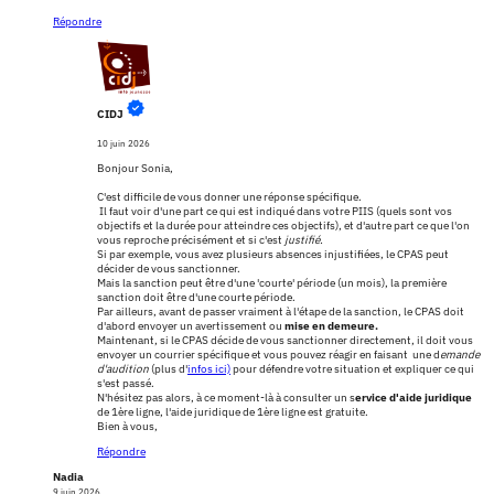
Répondre
CIDJ
10 juin 2026
Bonjour Sonia,
C'est difficile de vous donner une réponse spécifique.
Il faut voir d'une part ce qui est indiqué dans votre PIIS (quels sont vos
objectifs et la durée pour atteindre ces objectifs), et d'autre part ce que l'on
vous reproche précisément et si c'est
justifié.
Si par exemple, vous avez plusieurs absences injustifiées, le CPAS peut
décider de vous sanctionner.
Mais la sanction peut être d'une 'courte' période (un mois), la première
sanction doit être d'une courte période.
Par ailleurs, avant de passer vraiment à l'étape de la sanction, le CPAS doit
d'abord envoyer un avertissement ou
mise en demeure.
Maintenant, si le CPAS décide de vous sanctionner directement, il doit vous
envoyer un courrier spécifique et vous pouvez réagir en faisant une d
emande
d'audition
(plus d'
infos ici)
pour défendre votre situation et expliquer ce qui
s'est passé.
N'hésitez pas alors, à ce moment-là à consulter un s
ervice d'aide juridique
de 1ère ligne, l'aide juridique de 1ère ligne est gratuite.
Bien à vous,
Répondre
Nadia
9 juin 2026