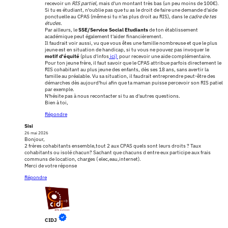
recevoir un
RIS partiel,
mais d'un montant très bas (un peu moins de 100€).
Si tu es étudiant, n'oublie pas que tu as le droit de faire une demande d'aide
ponctuelle au CPAS (même si tu n'as plus droit au RIS), dans le
cadre de tes
études.
Par ailleurs, le
SSE/Service Social Etudiants
de ton établissement
académique peut également t'aider financièrement.
Il faudrait voir aussi, vu que vous êtes une famille nombreuse et que le plus
jeune est en situation de handicap, si tu vous ne pouvez pas invoquer le
motif d'équité
(plus d'infos
ici)
pour recevoir une aide complémentaire.
Pour ton jeune frère, il faut savoir que le CPAS attribue parfois directement le
RIS cohabitant au plus jeune des enfants, dès ses 18 ans, sans avertir la
famille au préalable. Vu sa situation, il faudrait entreprendre peut-être des
démarches dès aujourd'hui afin que ta maman puisse percevoir son RIS patiel
par exemple.
N'hésite pas à nous recontacter si tu as d'autres questions.
Bien à toi,
Répondre
Sisi
26 mai 2026
Bonjour,
2 frères cohabitants ensemble,tout 2 aux CPAS quels sont leurs droits ? Taux
cohabitants ou isolé chacun? Sachant que chacuns d entre eux participe aux frais
communs de location, charges ( elec,eau,internet).
Merci de votre réponse
Répondre
CIDJ