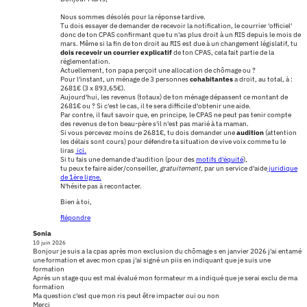
Nous sommes désolés pour la réponse tardive.
Tu dois essayer de demander de recevoir la notification, le courrier 'officiel'
donc de ton CPAS confirmant que tu n'as plus droit à un RIS depuis le mois de
mars. Même si la fin de ton droit au RIS est due à un changement législatif, tu
dois recevoir un courrier explicatif
de ton CPAS, cela fait partie de la
réglementation.
Actuellement, ton papa perçoit une allocation de chômage ou ?
Pour l'instant, un ménage de 3 personnes
cohabitantes
a droit, au total, à :
2681€ (3 x 893,65€).
Aujourd'hui, les revenus (totaux) de ton ménage dépassent ce montant de
2681€ ou ? Si c'est le cas, il te sera difficile d'obtenir une aide.
Par contre, il faut savoir que, en principe, le CPAS ne peut pas tenir compte
des revenus de ton beau-père s'il n'est pas marié à ta maman.
Si vous percevez moins de 2681€, tu dois demander une
audition
(attention
les délais sont cours) pour défendre ta situation de vive voix comme tu le
liras
ici.
Si tu fais une demande d'audition (pour des
motifs d'équité
),
tu peux te faire aider/conseiller,
gratuitement
, par un service d'aide
juridique
de 1ère ligne.
N'hésite pas à recontacter.
Bien à toi,
Répondre
Sonia
10 juin 2026
Bonjour je suis a la cpas après mon exclusion du chômage s en janvier 2026 j'ai entamé
une formation et avec mon cpas j'ai signé un piis en indiquant que je suis une
formation
Après un stage quu est mal évalué mon formateur m a indiqué que je serai exclu de ma
formation
Ma question c'est que mon ris peut être impacter oui ou non
Merci