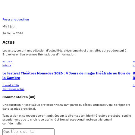
Poser une question
Mis à jour
26 février 2026
Actus
Les actus, ce sont une sélection d’actualités, d’évènements et d’activités qui se déroulent à
Bruxelles en lien avec nos thématiques d’information.
actus •
a
loisirs
l
Le festival Théâtres Nomades 2026 : 4 Jours de magie théâtrale au Bois de
B
la Cambre
B
5 août 2026
3
Toutes les actus
Commentaires (40)
Une question ? Pose-la à un professionnel faisant partie du réseau Bruxelles-J qui te répondra
dans les plus brefs délai.
Ta question et sa réponse seront publiées sur le site mais ton identité restera protégée : seul le
pseudonyme que tu choisis sera affiché et ton adresse e-mail restera strictement
confidentielle.