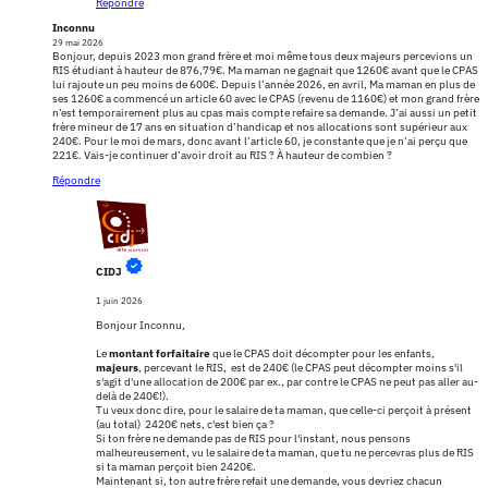
Répondre
Inconnu
29 mai 2026
Bonjour, depuis 2023 mon grand frère et moi même tous deux majeurs percevions un
RIS étudiant à hauteur de 876,79€. Ma maman ne gagnait que 1260€ avant que le CPAS
lui rajoute un peu moins de 600€. Depuis l’année 2026, en avril, Ma maman en plus de
ses 1260€ a commencé un article 60 avec le CPAS (revenu de 1160€) et mon grand frère
n’est temporairement plus au cpas mais compte refaire sa demande. J’ai aussi un petit
frère mineur de 17 ans en situation d’handicap et nos allocations sont supérieur aux
240€. Pour le moi de mars, donc avant l’article 60, je constante que je n’ai perçu que
221€. Vais-je continuer d’avoir droit au RIS ? À hauteur de combien ?
Répondre
CIDJ
1 juin 2026
Bonjour Inconnu,
Le
montant forfaitaire
que le CPAS doit décompter pour les enfants,
majeurs
, percevant le RIS, est de 240€ (le CPAS peut décompter moins s'il
s'agit d'une allocation de 200€ par ex., par contre le CPAS ne peut pas aller au-
delà de 240€!).
Tu veux donc dire, pour le salaire de ta maman, que celle-ci perçoit à présent
(au total) 2420€ nets, c'est bien ça ?
Si ton frère ne demande pas de RIS pour l'instant, nous pensons
malheureusement, vu le salaire de ta maman, que tu ne percevras plus de RIS
si ta maman perçoit bien 2420€.
Maintenant si, ton autre frère refait une demande, vous devriez chacun