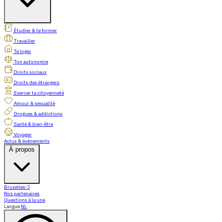
Étudier & te former
Travailler
Te loger
Ton autonomie
Droits sociaux
Droits des étrangers
Exercer ta citoyenneté
Amour & sexualité
Drogues & addictions
Santé & bien-être
Voyager
Actus & évènements
À propos
Bruxelles-J
Nos partenaires
Questions à la une
Langue
NL