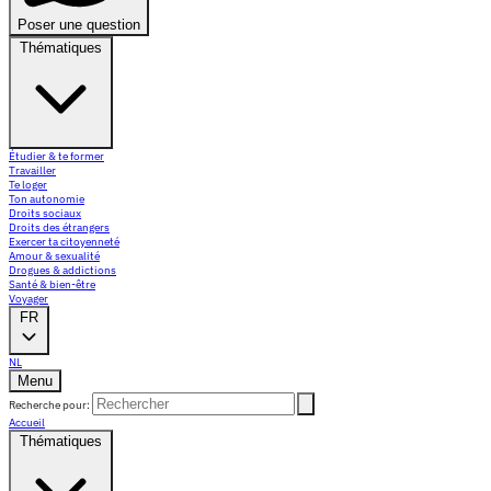
Poser une question
Thématiques
Étudier & te former
Travailler
Te loger
Ton autonomie
Droits sociaux
Droits des étrangers
Exercer ta citoyenneté
Amour & sexualité
Drogues & addictions
Santé & bien-être
Voyager
FR
NL
Menu
Recherche pour:
Accueil
Thématiques