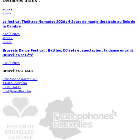
Dernières actus :
actus •
loisirs
Le festival Théâtres Nomades 2026 : 4 Jours de magie théâtrale au Bois de
la Cambre
5 août 2026
actus •
loisirs
Brussels Dance Festival : Battles, DJ sets et spectacles : la danse envahit
Bruxelles cet été
3 août 2026
Bruxelles-J ASBL
Chaussée de Wavre 1326
1160 Auderghem
02 850 64 42
info@bruxelles-j.be