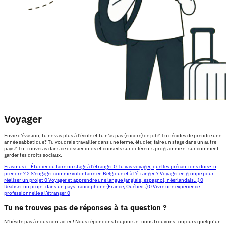
Voyager
Envie d'évasion, tu ne vas plus à l'école et tu n'as pas (encore) de job? Tu décides de prendre une
année sabbatique? Tu voudrais travailler dans une ferme, étudier, faire un stage dans un autre
pays? Tu trouveras dans ce dossier infos et conseils sur différents programme et sur comment
garder tes droits sociaux.
Erasmus+ : Étudier ou faire un stage à l'étranger
0
Tu vas voyager, quelles précautions dois-tu
prendre ?
2
S’engager comme volontaire en Belgique et à l’étranger
7
Voyager en groupe pour
réaliser un projet
0
Voyager et apprendre une langue (anglais, espagnol, néerlandais…)
0
Réaliser un projet dans un pays francophone (France, Québec..)
0
Vivre une expérience
professionnelle à l’étranger
0
Tu ne trouves pas de réponses à ta question ?
N’hésite pas à nous contacter ! Nous répondons toujours et nous trouvons toujours quelqu’un