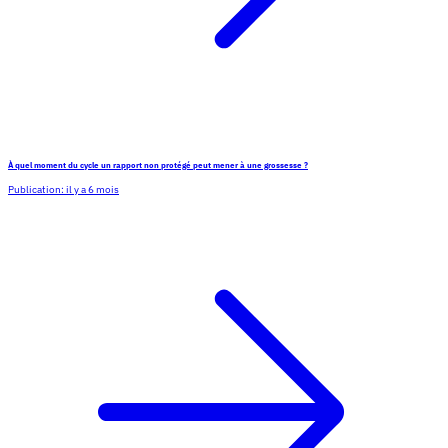
À quel moment du cycle un rapport non protégé peut mener à une grossesse ?
Publication:
il y a 6 mois