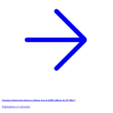
Comment obtenir des places en tribune pour le défilé militaire du 21 juillet ?
Publication:
il y a 6 mois