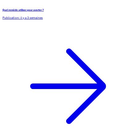
Quel remède utiliser pour avorter ?
Publication:
il y a 3 semaines