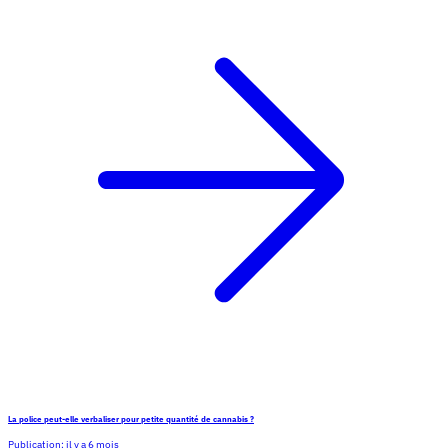
La police peut-elle verbaliser pour petite quantité de cannabis ?
Publication:
il y a 6 mois