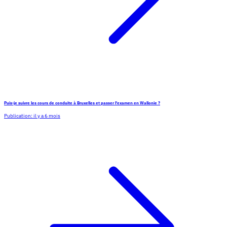
Puis-je suivre les cours de conduite à Bruxelles et passer l'examen en Wallonie ?
Publication:
il y a 6 mois