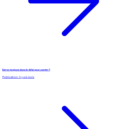
Est-on toujours dans le délai pour avorter ?
Publication:
il y a 6 mois