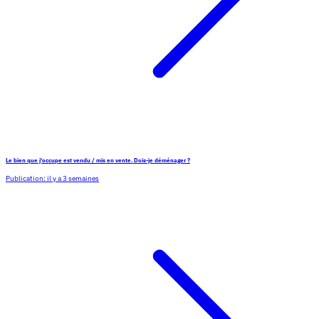
Le bien que j'occupe est vendu / mis en vente. Dois-je déménager ?
Publication:
il y a 3 semaines