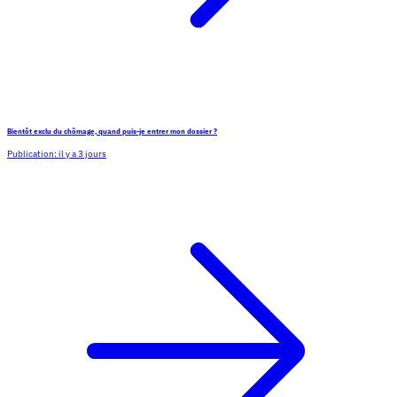
Bientôt exclu du chômage, quand puis-je entrer mon dossier ?
Publication:
il y a 3 jours