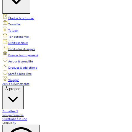
Étudier & te former
Travailler
Te loger
Ton autonomie
Droits sociaux
Droits des étrangers
Exercer ta citoyenneté
Amour & sexualité
Drogues & addictions
Santé & bien-être
Voyager
Actus & évènements
À propos
Bruxelles-J
Nos partenaires
Questions à la une
Langue
NL