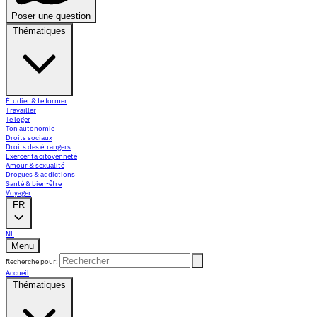
Poser une question
Thématiques
Étudier & te former
Travailler
Te loger
Ton autonomie
Droits sociaux
Droits des étrangers
Exercer ta citoyenneté
Amour & sexualité
Drogues & addictions
Santé & bien-être
Voyager
FR
NL
Menu
Recherche pour:
Accueil
Thématiques