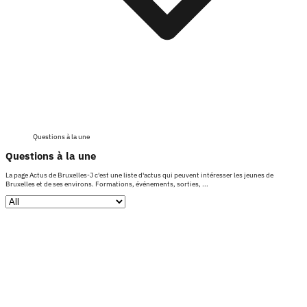
Questions à la une
Questions à la une
La page Actus de Bruxelles-J c'est une liste d'actus qui peuvent intéresser les jeunes de
Bruxelles et de ses environs. Formations, événements, sorties, ...