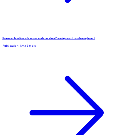
Comment fonctionne le recours externe dans l'enseignement néerlandophone ?
Publication:
il y a 6 mois