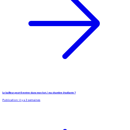
Le bailleur peut-il rentrer dans mon kot / ma chambre étudiante ?
Publication:
il y a 3 semaines