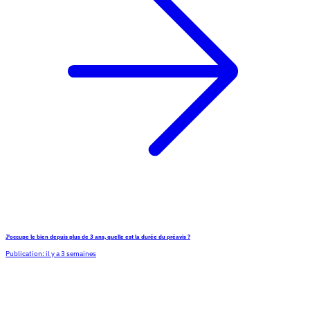
J'occupe le bien depuis plus de 3 ans, quelle est la durée du préavis ?
Publication:
il y a 3 semaines