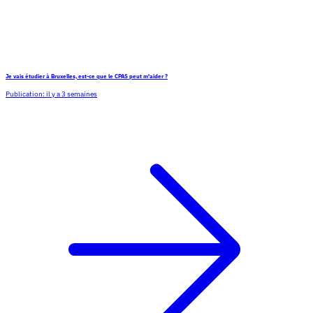
Je vais étudier à Bruxelles, est-ce que le CPAS peut m'aider ?
Publication:
il y a 3 semaines