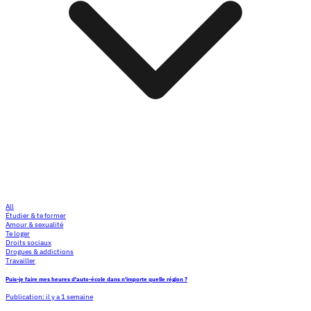
All
Étudier & te former
Amour & sexualité
Te loger
Droits sociaux
Drogues & addictions
Travailler
Puis-je faire mes heures d'auto-école dans n'importe quelle région ?
Publication:
il y a 1 semaine