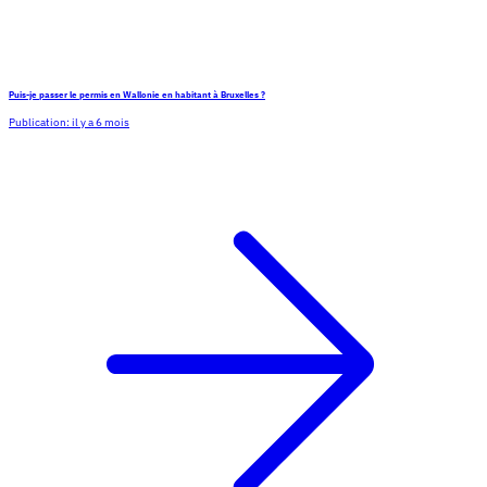
Puis-je passer le permis en Wallonie en habitant à Bruxelles ?
Publication:
il y a 6 mois