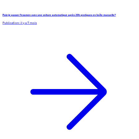
Puis-je passer l'examen avec une voiture automatique après 20h pratiques en boîte manuelle?
Publication:
il y a 7 mois