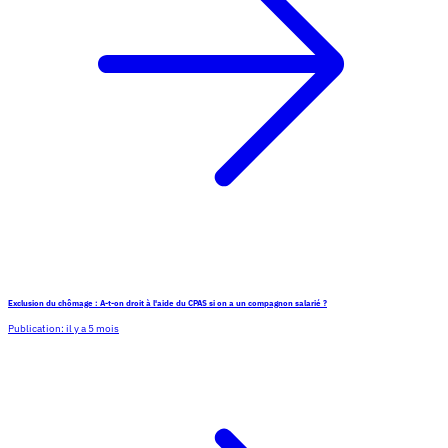
Exclusion du chômage : A-t-on droit à l'aide du CPAS si on a un compagnon salarié ?
Publication:
il y a 5 mois