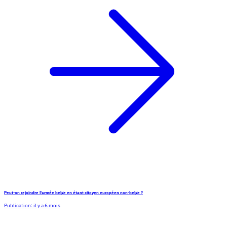
Peut-on rejoindre l'armée belge en étant citoyen européen non-belge ?
Publication:
il y a 6 mois