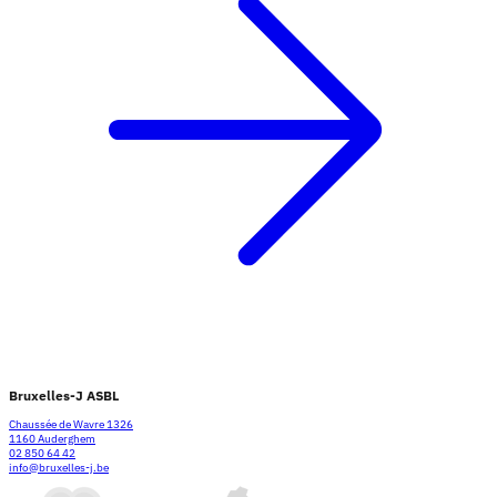
Bruxelles-J ASBL
Chaussée de Wavre 1326
1160 Auderghem
02 850 64 42
info@bruxelles-j.be