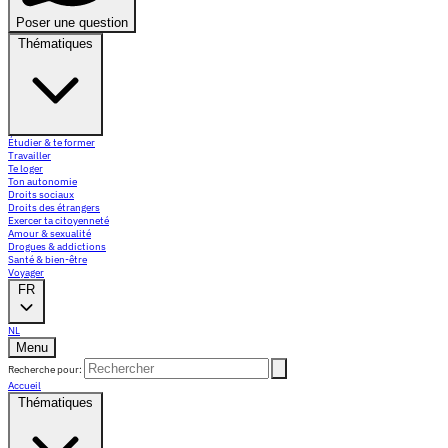
Poser une question
Thématiques
Étudier & te former
Travailler
Te loger
Ton autonomie
Droits sociaux
Droits des étrangers
Exercer ta citoyenneté
Amour & sexualité
Drogues & addictions
Santé & bien-être
Voyager
FR
NL
Menu
Recherche pour:
Accueil
Thématiques