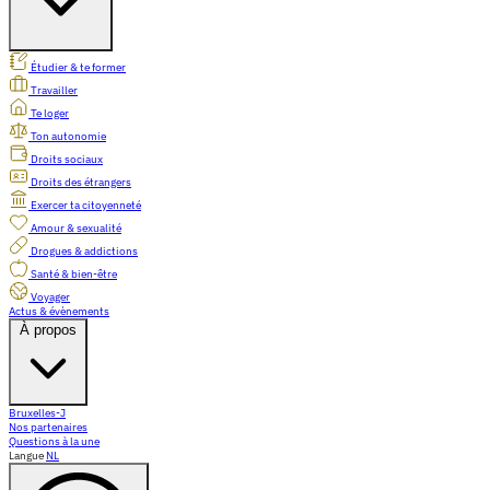
Étudier & te former
Travailler
Te loger
Ton autonomie
Droits sociaux
Droits des étrangers
Exercer ta citoyenneté
Amour & sexualité
Drogues & addictions
Santé & bien-être
Voyager
Actus & évènements
À propos
Bruxelles-J
Nos partenaires
Questions à la une
Langue
NL