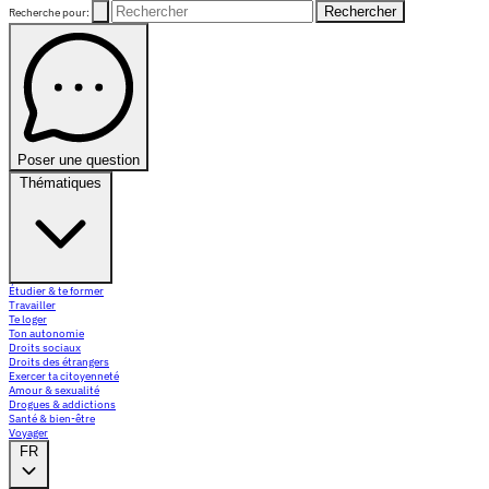
Rechercher
Recherche pour:
Poser une question
Thématiques
Étudier & te former
Travailler
Te loger
Ton autonomie
Droits sociaux
Droits des étrangers
Exercer ta citoyenneté
Amour & sexualité
Drogues & addictions
Santé & bien-être
Voyager
FR