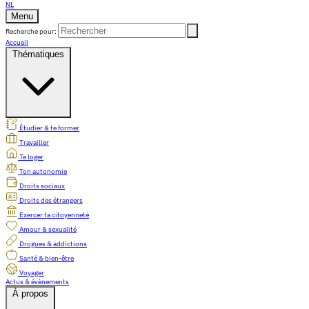
NL
Menu
Recherche pour:
Accueil
Thématiques
Étudier & te former
Travailler
Te loger
Ton autonomie
Droits sociaux
Droits des étrangers
Exercer ta citoyenneté
Amour & sexualité
Drogues & addictions
Santé & bien-être
Voyager
Actus & évènements
À propos