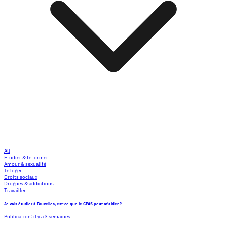
All
Étudier & te former
Amour & sexualité
Te loger
Droits sociaux
Drogues & addictions
Travailler
Je vais étudier à Bruxelles, est-ce que le CPAS peut m'aider ?
Publication:
il y a 3 semaines