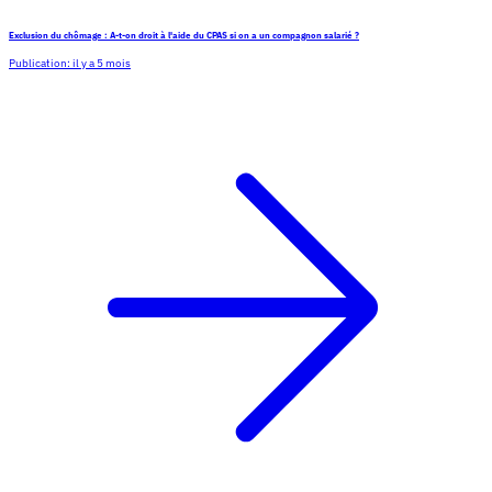
Exclusion du chômage : A-t-on droit à l'aide du CPAS si on a un compagnon salarié ?
Publication:
il y a 5 mois