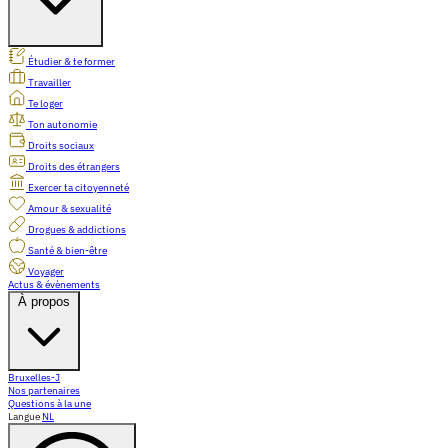
Étudier & te former
Travailler
Te loger
Ton autonomie
Droits sociaux
Droits des étrangers
Exercer ta citoyenneté
Amour & sexualité
Drogues & addictions
Santé & bien-être
Voyager
Actus & évènements
À propos
Bruxelles-J
Nos partenaires
Questions à la une
Langue
NL