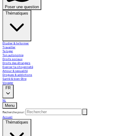
Poser une question
Thématiques
Étudier & te former
Travailler
Te loger
Ton autonomie
Droits sociaux
Droits des étrangers
Exercer ta citoyenneté
Amour & sexualité
Drogues & addictions
Santé & bien-être
Voyager
FR
NL
Menu
Recherche pour:
Accueil
Thématiques