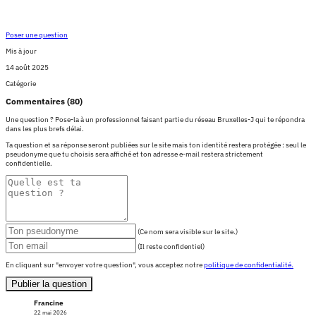
Poser une question
Mis à jour
14 août 2025
Catégorie
Commentaires (80)
Une question ? Pose-la à un professionnel faisant partie du réseau Bruxelles-J qui te répondra
dans les plus brefs délai.
Ta question et sa réponse seront publiées sur le site mais ton identité restera protégée : seul le
pseudonyme que tu choisis sera affiché et ton adresse e-mail restera strictement
confidentielle.
(Ce nom sera visible sur le site.)
(Il reste confidentiel)
En cliquant sur "envoyer votre question", vous acceptez notre
politique de confidentialité.
Publier la question
Francine
22 mai 2026