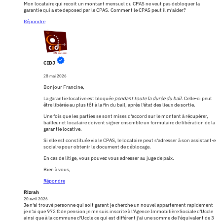
Mon locataire qui recoit un montant mensuel du CPAS ne veut pas debloquer la
garantie qui a ete deposed par le CPAS. Comment le CPAS peut il m'aider?
Répondre
CIDJ
28 mai 2026
Bonjour Francine,
La garantie locative est bloquée
pendant toute la durée du bail
. Celle-ci peut
être libérée au plus tôt à la fin du bail, après l'état des lieux de sortie.
Une fois que les parties se sont mises d'accord sur le montant à récupérer,
bailleur et locataire doivent signer ensemble un formulaire de libération de la
garantie locative.
Si elle est constituée via le CPAS, le locataire peut s'adresser à son assistant·e
social·e pour obtenir le document de déblocage.
En cas de litige, vous pouvez vous adresser au juge de paix.
Bien à vous,
Répondre
Rizrah
20 avril 2026
Je n'ai trouvé personne qui soit garant je cherche un nouvel appartement rapidement
je n'ai que 972 € de pension je me suis inscrite à l'Agence Immobilière Sociale d'Uccle
ainsi que à la commune d'Uccle ce qui est différent j'ai une somme de l'équivalent de 3