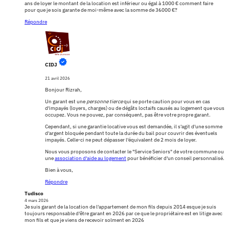
ans de loyer le montant de la location est inférieur ou égal à 1000 € comment faire
pour que je sois garante de moi-même avec la somme de 36000 €?
Répondre
CIDJ
21 avril 2026
Bonjour Rizrah,
Un garant est une
personne tierce
qui se porte caution pour vous en cas
d'impayés (loyers, charges) ou de dégâts loctaifs causés au logement que vous
occupez. Vous ne pouvez, par conséquent, pas être votre propre garant.
Cependant, si une garantie locative vous est demandée, il s'agit d'une somme
d'argent bloquée pendant toute la durée du bail pour couvrir des éventuels
impayés. Celle-ci ne peut dépasser l'équivalent de 2 mois de loyer.
Nous vous proposons de contacter le "Service Seniors" de votre commune ou
une
association d'aide au logement
pour bénéficier d'un conseil personnalisé.
Bien à vous,
Répondre
Tudisco
4 mars 2026
Je suis garant de la location de l'appartement de mon fils depuis 2014 esque je suis
toujours responsable d'être garant en 2026 par ce que le propriétaire est en litige avec
mon fils et que je viens de recevoir solment en 2026