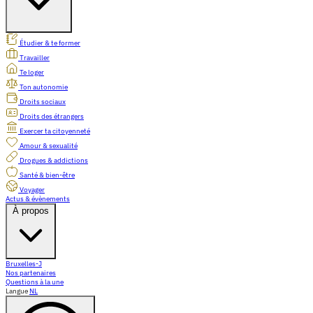
Étudier & te former
Travailler
Te loger
Ton autonomie
Droits sociaux
Droits des étrangers
Exercer ta citoyenneté
Amour & sexualité
Drogues & addictions
Santé & bien-être
Voyager
Actus & évènements
À propos
Bruxelles-J
Nos partenaires
Questions à la une
Langue
NL