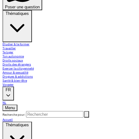
Poser une question
Thématiques
Étudier & te former
Travailler
Te loger
Ton autonomie
Droits sociaux
Droits des étrangers
Exercer ta citoyenneté
Amour & sexualité
Drogues & addictions
Santé & bien-être
Voyager
FR
NL
Menu
Recherche pour:
Accueil
Thématiques