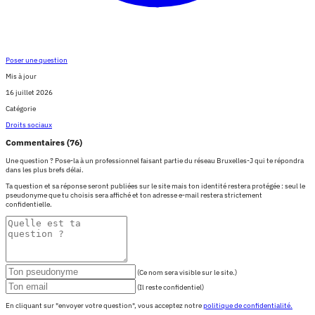
Poser une question
Mis à jour
16 juillet 2026
Catégorie
Droits sociaux
Commentaires (76)
Une question ? Pose-la à un professionnel faisant partie du réseau Bruxelles-J qui te répondra
dans les plus brefs délai.
Ta question et sa réponse seront publiées sur le site mais ton identité restera protégée : seul le
pseudonyme que tu choisis sera affiché et ton adresse e-mail restera strictement
confidentielle.
(Ce nom sera visible sur le site.)
(Il reste confidentiel)
En cliquant sur "envoyer votre question", vous acceptez notre
politique de confidentialité.