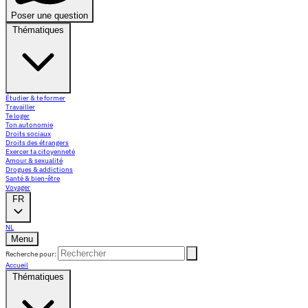
Poser une question
Thématiques
Étudier & te former
Travailler
Te loger
Ton autonomie
Droits sociaux
Droits des étrangers
Exercer ta citoyenneté
Amour & sexualité
Drogues & addictions
Santé & bien-être
Voyager
FR
NL
Menu
Recherche pour:
Accueil
Thématiques