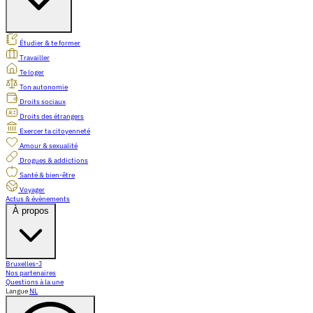
Étudier & te former
Travailler
Te loger
Ton autonomie
Droits sociaux
Droits des étrangers
Exercer ta citoyenneté
Amour & sexualité
Drogues & addictions
Santé & bien-être
Voyager
Actus & évènements
À propos
Bruxelles-J
Nos partenaires
Questions à la une
Langue
NL