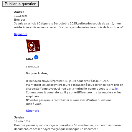
Publier la question
Andrée
1 août 2026
Bonjour
Je suis en article 60 depuis le 1er octobre 2025,suite a des soucis de santé, mon
médecin m a mis un mois de certificat,suis je indemnisable auprès de la mutuelle?
Répondre
CIDJ
3 août 2026
Bonjour Andrée,
Il faut avoir travaillé/presté 180 jours pour avoir à la mutuelle.
Maintenant les 30 premiers jours d'incapacité sous certificat sont pris en
charge par l'employeur, et non par la mutuelle, comme vous le lirez
ici.
Comme vous le constaterez, il y a une différence entre les ouvriers et les
employés.
N'hésitez pas à nous recontacter si vous avez d'autres questions.
Bien à vous,
Répondre
Jordan
20 juillet 2026
Bonjour j ai une question ici je fait un article 60 avec le cpas, ici il me manque un
document, es ses me payer malgré que il manque un document