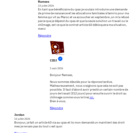
Ramses
23 juillet 2026
En tant que bénéficiaire du cpas je voulais introduire une demande
de prime de naissance et les allocations familiales à famiris pour ma
femme qui vit au Maroc et va accoucher en septembre ,on m'a refusé
parce que je dépend du cpas et que la seule solution un travail ou le
chômage, est ce que le contrat article 60 débloquera ma situation,
merci
Répondre
CIDJ
3 août 2026
Bonjour Ramses,
Nous sommes désolés pour la réponse tardive.
Malheureusement, nous craignons que cela ne soit pas
possible. Il faut d'abord avoir presté un certain nombre de
jours de travail (312 jours) pour ensuite ouvrir le droit au
chômage comme vous le lirez
ici.
Bien à vous,
Répondre
Jordan
16 juillet 2026
Bonjour, je fait un article 60 via au cpas et ils mon demandé un maintient des droit
mes je ne sais pas du tout c est quoi