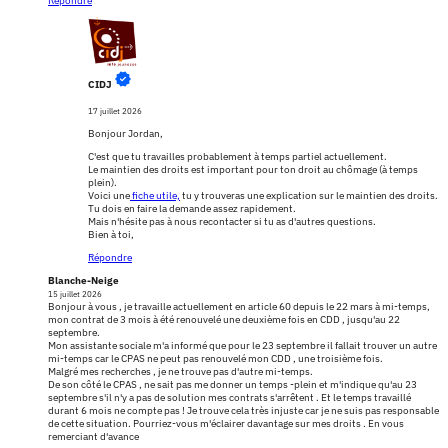
Répondre
CIDJ
17 juillet 2026
Bonjour Jordan,
C'est que tu travailles probablement à temps partiel actuellement.
Le maintien des droits est important pour ton droit au chômage (à temps
plein).
Voici une
fiche utile,
tu y trouveras une explication sur le maintien des droits.
Tu dois en faire la demande assez rapidement.
Mais n'hésite pas à nous recontacter si tu as d'autres questions.
Bien à toi,
Répondre
Blanche-Neige
15 juillet 2026
Bonjour à vous , je travaille actuellement en article 60 depuis le 22 mars à mi-temps,
mon contrat de 3 mois à été renouvelé une deuxième fois en CDD , jusqu'au 22
septembre.
Mon assistante sociale m'a informé que pour le 23 septembre il fallait trouver un autre
mi-temps car le CPAS ne peut pas renouvelé mon CDD , une troisième fois.
Malgré mes recherches , je ne trouve pas d'autre mi-temps.
De son côté le CPAS , ne sait pas me donner un temps -plein et m'indique qu'au 23
septembre s'il n'y a pas de solution mes contrats s'arrêtent . Et le temps travaillé
durant 6 mois ne compte pas ! Je trouve cela très injuste car je ne suis pas responsable
de cette situation. Pourriez-vous m'éclairer davantage sur mes droits . En vous
remerciant d'avance