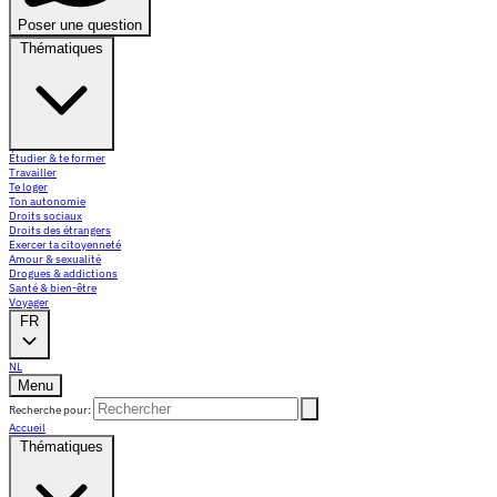
Poser une question
Thématiques
Étudier & te former
Travailler
Te loger
Ton autonomie
Droits sociaux
Droits des étrangers
Exercer ta citoyenneté
Amour & sexualité
Drogues & addictions
Santé & bien-être
Voyager
FR
NL
Menu
Recherche pour:
Accueil
Thématiques