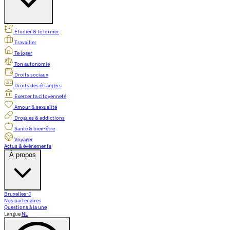
Étudier & te former
Travailler
Te loger
Ton autonomie
Droits sociaux
Droits des étrangers
Exercer ta citoyenneté
Amour & sexualité
Drogues & addictions
Santé & bien-être
Voyager
Actus & évènements
À propos
Bruxelles-J
Nos partenaires
Questions à la une
Langue
NL