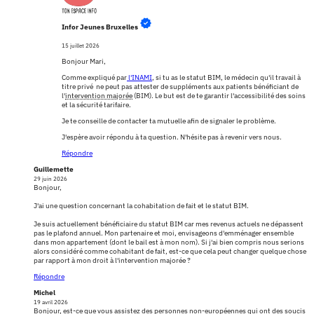
Infor Jeunes Bruxelles
15 juillet 2026
Bonjour Mari,
Comme expliqué par
l'INAMI
, si tu as le statut BIM, le médecin qu'il travail à
titre privé ne peut pas attester de suppléments aux patients bénéficiant de
l'
intervention majorée
(BIM). Le but est de te garantir l'accessibilité des soins
et la sécurité tarifaire.
Je te conseille de contacter ta mutuelle afin de signaler le problème.
J'espère avoir répondu à ta question. N'hésite pas à revenir vers nous.
Répondre
Guillemette
29 juin 2026
Bonjour,
J'ai une question concernant la cohabitation de fait et le statut BIM.
Je suis actuellement bénéficiaire du statut BIM car mes revenus actuels ne dépassent
pas le plafond annuel. Mon partenaire et moi, envisageons d'emménager ensemble
dans mon appartement (dont le bail est à mon nom). Si j'ai bien compris nous serions
alors considéré comme cohabitant de fait, est-ce que cela peut changer quelque chose
par rapport à mon droit à l'intervention majorée ?
Répondre
Michel
19 avril 2026
Bonjour, est-ce que vous assistez des personnes non-européennes qui ont des soucis