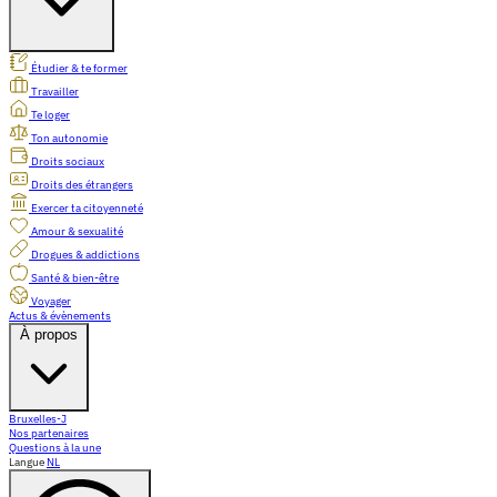
Étudier & te former
Travailler
Te loger
Ton autonomie
Droits sociaux
Droits des étrangers
Exercer ta citoyenneté
Amour & sexualité
Drogues & addictions
Santé & bien-être
Voyager
Actus & évènements
À propos
Bruxelles-J
Nos partenaires
Questions à la une
Langue
NL