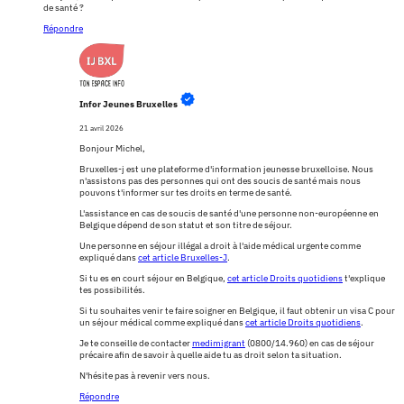
de santé ?
Répondre
Infor Jeunes Bruxelles
21 avril 2026
Bonjour Michel,
Bruxelles-j est une plateforme d'information jeunesse bruxelloise. Nous
n'assistons pas des personnes qui ont des soucis de santé mais nous
pouvons t'informer sur tes droits en terme de santé.
L'assistance en cas de soucis de santé d'une personne non-européenne en
Belgique dépend de son statut et son titre de séjour.
Une personne en séjour illégal a droit à l'aide médical urgente comme
expliqué dans
cet article Bruxelles-J
.
Si tu es en court séjour en Belgique,
cet article Droits quotidiens
t'explique
tes possibilités.
Si tu souhaites venir te faire soigner en Belgique, il faut obtenir un visa C pour
un séjour médical comme expliqué dans
cet article Droits quotidiens
.
Je te conseille de contacter
medimigrant
(0800/14.960) en cas de séjour
précaire afin de savoir à quelle aide tu as droit selon ta situation.
N'hésite pas à revenir vers nous.
Répondre