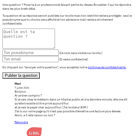
Une question ? Pose-la à un professionnel faisant partie du réseau Bruxelles-J qui te répondra
dans les plus brefs délai.
Ta question et sa réponse seront publiées sur le site mais ton identité restera protégée : seul le
pseudonyme que tu choisis sera affiché et ton adresse e-mail restera strictement
confidentielle.
(Ce nom sera visible sur le site.)
(Il reste confidentiel)
En cliquant sur "envoyer votre question", vous acceptez notre
politique de confidentialité.
Publier la question
Mari
7 juillet 2026
Bonjour .
Ai-je bien compris ?
Si je vais chez le médecin dans un hôpital public et à la dernière minute, elle me dit
qu'elle travaille à titre privé aujourd'hui
et je vais le payer cher aujourd'hui ( J'ai le statut BIM )
J'ai lu sur votre page qu'il n'est pas possible d'émettre une facture plus élevée.
Alors, a-t-elle raison ou non ?
Répondre