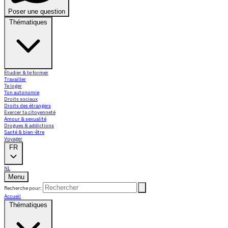
Poser une question
Thématiques
Étudier & te former
Travailler
Te loger
Ton autonomie
Droits sociaux
Droits des étrangers
Exercer ta citoyenneté
Amour & sexualité
Drogues & addictions
Santé & bien-être
Voyager
FR
NL
Menu
Recherche pour:
Accueil
Thématiques