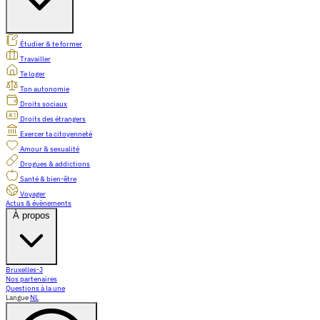
Étudier & te former
Travailler
Te loger
Ton autonomie
Droits sociaux
Droits des étrangers
Exercer ta citoyenneté
Amour & sexualité
Drogues & addictions
Santé & bien-être
Voyager
Actus & évènements
À propos
Bruxelles-J
Nos partenaires
Questions à la une
Langue
NL