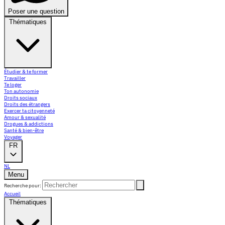
Poser une question
Thématiques
Étudier & te former
Travailler
Te loger
Ton autonomie
Droits sociaux
Droits des étrangers
Exercer ta citoyenneté
Amour & sexualité
Drogues & addictions
Santé & bien-être
Voyager
FR
NL
Menu
Recherche pour:
Accueil
Thématiques