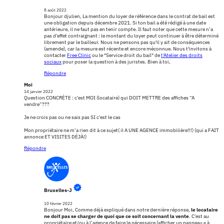
8 août 2022
Bonjour djulien, La mention du loyer de référence dans le contrat de bail est
une obligation depuis décembre 2021. Si ton bail a été rédigé à une date
antérieure, il ne faut pas en tenir compte. Il faut noter que cette mesure n’a
pas d’effet contraignant : le montant du loyer peut continuer à être déterminé
librement par le bailleur. Nous ne pensons pas qu'il y ait de conséquences
(amende), car la mesure est récente et encore méconnue. Nous t'invitons à
contacter
Free Clinic
ou le "Service droit du bail" de
l'Atelier des droits
sociaux
pour poser la question à des juristes. Bien à toi,
Répondre
Moi
14 janvier 2022
Question CONCRÈTE : c’est MOI (locataire) qui DOIT METTRE des affiches “A
vendre”???
Je ne crois pas ou ne sais pas SI c’est le cas
Mon propriétaire ne m’a rien dit à ce sujet( il A UNE AGENCE immobilière!!!) (qui a FAIT
annonce ET VISITES DÉJÀ!)
Répondre
Bruxelles-J
10 février 2022
Bonjour Moi, Comme déjà expliqué dans notre dernière réponse,
le locataire
ne doit pas se charger de quoi que ce soit concernant la vente
. C’est au
propriétaire et/ou à l’agence de faire le nécessaire (afficher un panneau « à