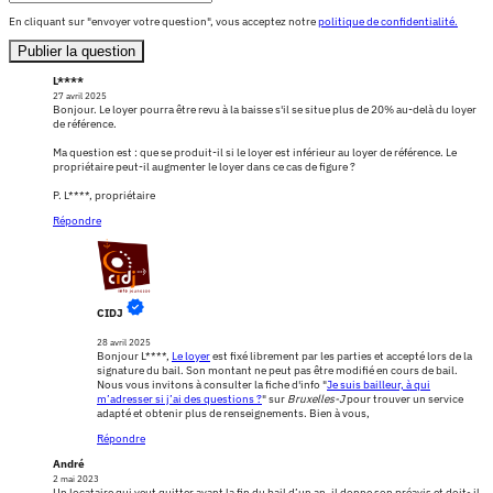
En cliquant sur "envoyer votre question", vous acceptez notre
politique de confidentialité.
Publier la question
L****
27 avril 2025
Bonjour. Le loyer pourra être revu à la baisse s'il se situe plus de 20% au-delà du loyer
de référence.
Ma question est : que se produit-il si le loyer est inférieur au loyer de référence. Le
propriétaire peut-il augmenter le loyer dans ce cas de figure ?
P. L****, propriétaire
Répondre
CIDJ
28 avril 2025
Bonjour L****,
Le loyer
est fixé librement par les parties et accepté lors de la
signature du bail. Son montant ne peut pas être modifié en cours de bail.
Nous vous invitons à consulter la fiche d'info "
Je suis bailleur, à qui
m’adresser si j’ai des questions ?
" sur
Bruxelles-J
pour trouver un service
adapté et obtenir plus de renseignements. Bien à vous,
Répondre
André
2 mai 2023
Un locataire qui veut quitter avant la fin du bail d’un an, il donne son préavis et doit~il