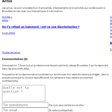
Actus
Les actus, ce sont une sélection d’actualités, d’évènements et d’activités qui se déroulent à
Bruxelles en lien avec nos thématiques d’information.
te loger •
s
actus
d
é
On t'a refusé un logement : est-ce une discrimination ?
t
t
2 juin 2026
a
t
B
1
Toutes les actus
Commentaires (6)
Une question ? Pose-la à un professionnel faisant partie du réseau Bruxelles-J qui te répondra
dans les plus brefs délai.
Ta question et sa réponse seront publiées sur le site mais ton identité restera protégée : seul le
pseudonyme que tu choisis sera affiché et ton adresse e-mail restera strictement
confidentielle.
(Ce nom sera visible sur le site.)
(Il reste confidentiel)