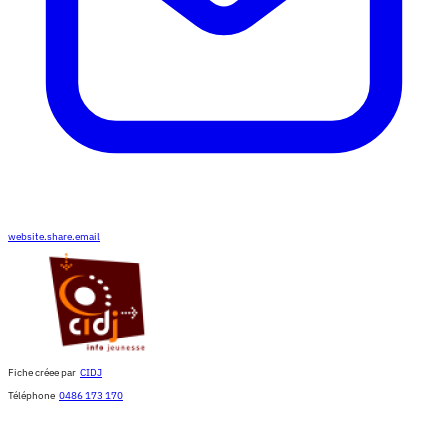
website.share.email
Fiche créee par
CIDJ
Téléphone
0486 173 170