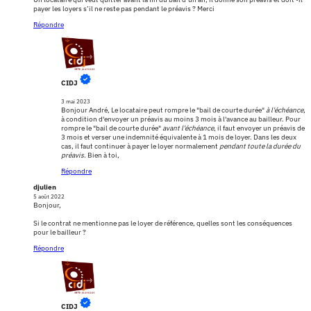
payer les loyers s’il ne reste pas pendant le préavis ? Merci
Répondre
CIDJ
3 mai 2023
Bonjour André, Le locataire peut rompre le "bail de courte durée"
à l'échéance
,
à condition d'envoyer un préavis au moins 3 mois à l'avance au bailleur. Pour
rompre le "bail de courte durée"
avant l'échéance
, il faut envoyer un préavis de
3 mois et verser une indemnité équivalente à 1 mois de loyer. Dans les deux
cas, il faut continuer à payer le loyer normalement
pendant toute la durée du
préavis
. Bien à toi,
Répondre
djulien
5 août 2022
Bonjour,
Si le contrat ne mentionne pas le loyer de référence, quelles sont les conséquences
pour le bailleur ?
Répondre
CIDJ