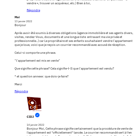
vendre », trouver un acquéreur, etc.) Bien à toi,
Répondre
Moi
13 janvier 2022
Bonjour
Après avoir été soumis à diverses obligations (agence immobilière et ses agents divers,
visites, rendez-Vous, documents et une longue liste entravant ma vie privée et
professionnelle..) car Le propriétaire et ses enfants souhaitaient vendre l’appartement
que je loue, voici que je reçois un courrier recommandé avec accusé de réception.
Celui-ci comporte une phrase.
”l’appartement est mis en vente”
Que signifie cette phrase? Cela signifie-t-Il que l’appartement est vendu?
* et question annexe : que dois-je faire?
Merci
Répondre
CIDJ
14 janvier 2022
Bonjour Moi, Cette phrase signifie certainement que la procédure de vente de
l'appartement est "officiellement" lancée. Le courrier recommandé sert à t'en