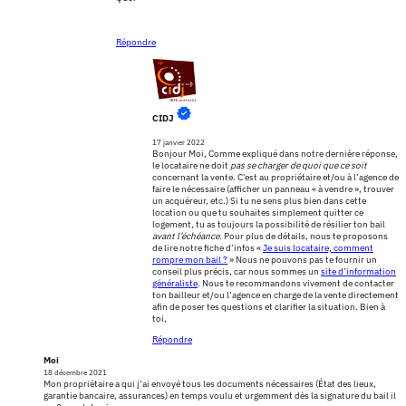
Répondre
CIDJ
17 janvier 2022
Bonjour Moi, Comme expliqué dans notre dernière réponse,
le locataire ne doit
pas se charger de quoi que ce soit
concernant la vente. C’est au propriétaire et/ou à l’agence de
faire le nécessaire (afficher un panneau « à vendre », trouver
un acquéreur, etc.) Si tu ne sens plus bien dans cette
location ou que tu souhaites simplement quitter ce
logement, tu as toujours la possibilité de résilier ton bail
avant l’échéance
. Pour plus de détails, nous te proposons
de lire notre fiche d’infos «
Je suis locataire, comment
rompre mon bail ?
» Nous ne pouvons pas te fournir un
conseil plus précis, car nous sommes un
site d’information
généraliste
. Nous te recommandons vivement de contacter
ton bailleur et/ou l’agence en charge de la vente directement
afin de poser tes questions et clarifier la situation. Bien à
toi,
Répondre
Moi
18 décembre 2021
Mon propriétaire a qui j’ai envoyé tous les documents nécessaires (État des lieux,
garantie bancaire, assurances) en temps voulu et urgemment dès la signature du bail il