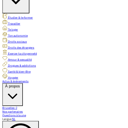
Étudier & te former
Travailler
Te loger
Ton autonomie
Droits sociaux
Droits des étrangers
Exercer ta citoyenneté
Amour & sexualité
Drogues & addictions
Santé & bien-être
Voyager
Actus & évènements
À propos
Bruxelles-J
Nos partenaires
Questions à la une
Langue
NL