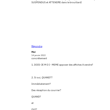
SUSPENDUS et ATTENDRE dans le brouillard)
Répondre
Moi
14 janvier 2022
concrètement
1. DOIS-JE M O I - MEME apposer des affiches A vendre?
2. Si oui, QUAND??
Immédiatement?
Des réception du courrier?
QUAND?
et
QUI?