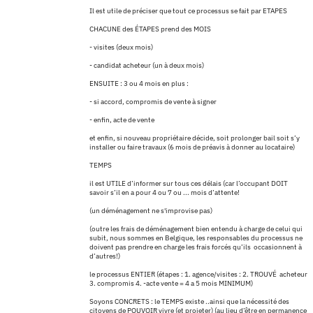
Il est utile de préciser que tout ce processus se fait par ETAPES
CHACUNE des ÉTAPES prend des MOIS
- visites (deux mois)
- candidat acheteur (un à deux mois)
ENSUITE : 3 ou 4 mois en plus :
- si accord, compromis de vente à signer
- enfin, acte de vente
et enfin, si nouveau propriétaire décide, soit prolonger bail soit s’y
installer ou faire travaux (6 mois de préavis à donner au locataire)
TEMPS
il est UTILE d’informer sur tous ces délais (car l’occupant DOIT
savoir s’il en a pour 4 ou 7 ou ... mois d’attente!
(un déménagement ne s'improvise pas)
(outre les frais de déménagement bien entendu à charge de celui qui
subit, nous sommes en Belgique, les responsables du processus ne
doivent pas prendre en charge les frais forcés qu’ils occasionnent à
d’autres!)
le processus ENTIER (étapes : 1. agence/visites : 2. TROUVÉ acheteur
3. compromis 4. -acte vente = 4 a 5 mois MINIMUM)
Soyons CONCRETS : le TEMPS existe ..ainsi que la nécessité des
citoyens de POUVOIR vivre (et projeter) (au lieu d’être en permanence