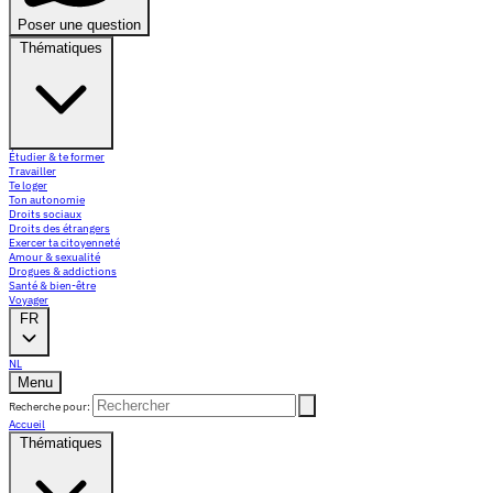
Poser une question
Thématiques
Étudier & te former
Travailler
Te loger
Ton autonomie
Droits sociaux
Droits des étrangers
Exercer ta citoyenneté
Amour & sexualité
Drogues & addictions
Santé & bien-être
Voyager
FR
NL
Menu
Recherche pour:
Accueil
Thématiques