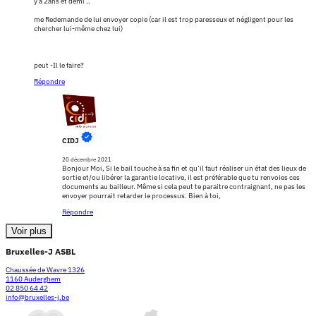
y a 2ans et demi ..
me Redemande de lui envoyer copie (car il est trop paresseux et négligent pour les
chercher lui-même chez lui)
peut -Il le faire?
Répondre
CIDJ
20 décembre 2021
Bonjour Moi, Si le bail touche à sa fin et qu’il faut réaliser un état des lieux de
sortie et/ou libérer la garantie locative, il est préférable que tu renvoies ces
documents au bailleur. Même si cela peut te paraitre contraignant, ne pas les
envoyer pourrait retarder le processus. Bien à toi,
Répondre
Voir plus
Bruxelles-J ASBL
Chaussée de Wavre 1326
1160 Auderghem
02 850 64 42
info@bruxelles-j.be