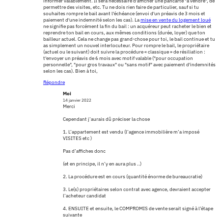
informer valablement. Il sera nécessaire d'afficher une pancarte "à vendre", de
permettre des visites, etc. Tu ne dois rien faire de particulier, sauf si tu
souhaites rompre le bail avant l'échéance (envoi d'un préavis de 3 mois et
paiement d'une indemnité selon les cas). La
mise en vente du logement loué
ne signifie pas forcément la fin du bail : un acquéreur peut racheter le bien et
reprendre ton bail en cours, aux mêmes conditions (durée, loyer) que ton
bailleur actuel. Cela ne change pas grand-chose pour toi, le bail continue et tu
as simplement un nouvel interlocuteur. Pour rompre le bail, le propriétaire
(actuel ou le suivant) doit suivre la procédure « classique » de résiliation :
t'envoyer un préavis de 6 mois avec motif valable ("pour occupation
personnelle", "pour gros travaux" ou "sans motif" avec paiement d'indemnités
selon les cas). Bien à toi,
Répondre
Moi
14 janvier 2022
Merci
Cependant j’aurais dû préciser la chose
1. L’appartement est vendu (l’agence immobilière m’a imposé
VISITES etc )
Pas d’affiches donc
(et en principe, il n’y en aura plus ..)
2. La procédure est en cours (quantité énorme de bureaucratie)
3. Le(s) propriétaires selon contrat avec agence, devraient accepter
l’acheteur candidat
4. ENSUITE et ensuite, le COMPROMIS de vente serait signé à l’étape
suivante