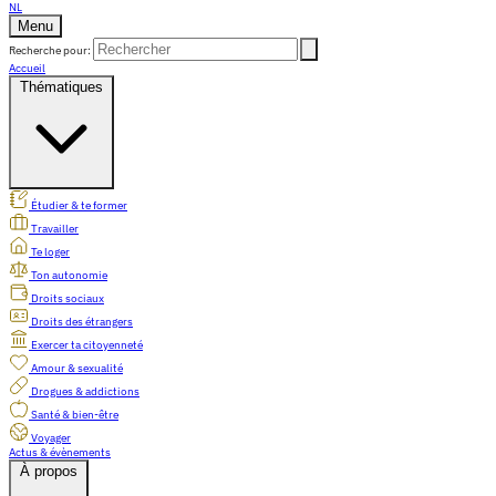
NL
Menu
Recherche pour:
Accueil
Thématiques
Étudier & te former
Travailler
Te loger
Ton autonomie
Droits sociaux
Droits des étrangers
Exercer ta citoyenneté
Amour & sexualité
Drogues & addictions
Santé & bien-être
Voyager
Actus & évènements
À propos