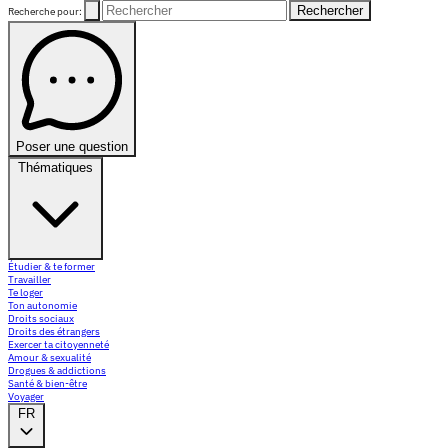
Rechercher
Recherche pour:
Poser une question
Thématiques
Étudier & te former
Travailler
Te loger
Ton autonomie
Droits sociaux
Droits des étrangers
Exercer ta citoyenneté
Amour & sexualité
Drogues & addictions
Santé & bien-être
Voyager
FR