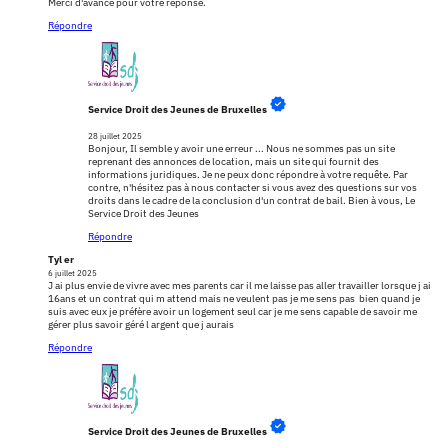
Merci d'avance pour votre réponse.
Répondre
Service Droit des Jeunes de Bruxelles
28 juillet 2025
Bonjour, Il semble y avoir une erreur ... Nous ne sommes pas un site
reprenant des annonces de location, mais un site qui fournit des
informations juridiques. Je ne peux donc répondre à votre requête. Par
contre, n'hésitez pas à nous contacter si vous avez des questions sur vos
droits dans le cadre de la conclusion d'un contrat de bail. Bien à vous, Le
Service Droit des Jeunes
Répondre
Tyl er
6 juillet 2025
J ai plus envie de vivre avec mes parents car il me laisse pas aller travailler lorsque j ai
16ans et un contrat qui m attend mais ne veulent pas je me sens pas bien quand je
suis avec eux je préfère avoir un logement seul car je me sens capable de savoir me
gérer plus savoir géré l argent que j aurais
Répondre
Service Droit des Jeunes de Bruxelles