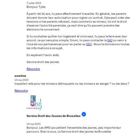
7 juillet 2025
Bonjour Tyler,
À partir de 16 ans, tu peux effectivement travailler. En général, les parents
doivent donner leur autorisation pour signer un contrat. Cela peut créer des
tensions si tes parents refusent, mais comme tu es mineur, ils ont le droit
d'exercer l'autorité parentale, ça veut dire qu'ils peuvent prendre des
décisions te concernant.
Si tu souhaites quitter ton logement et vivre seul, tu peux le faire avec leur
accord, ce qui sera plus simple. Sinon, tu peux contacter le
SAJ
ou venir à
l'une de nos permanences pour en parler au
SDJ
. Nous te donnerons toutes
les informations à ce sujet.
En espérant t'avoir aidé,
Service droit des jeunes
Répondre
emeline
14 mai 2025
travaille t-elle pour les mineurs délinquants ou les mineurs en danger ? ou les deux ?
Répondre
Service Droit des Jeunes de Bruxelles
14 mai 2025
Bonjour, Les AMO accueillent l'ensemble des jeunes, peu importe leur
parcours. Bien à vous, Le Service droit des jeunes de Bruxelles