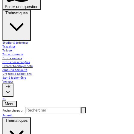
Poser une question
Thématiques
Étudier & te former
Travailler
Te loger
Ton autonomie
Droits sociaux
Droits des étrangers
Exercer ta citoyenneté
Amour & sexualité
Drogues & addictions
Santé & bien-être
Voyager
FR
NL
Menu
Recherche pour:
Accueil
Thématiques