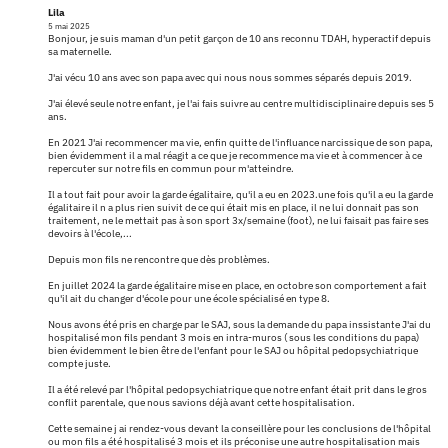
Lila
5 mai 2025
Bonjour, je suis maman d'un petit garçon de 10 ans reconnu TDAH, hyperactif depuis
sa maternelle.
J'ai vécu 10 ans avec son papa avec qui nous nous sommes séparés depuis 2019.
J'ai élevé seule notre enfant, je l'ai fais suivre au centre multidisciplinaire depuis ses 5
ans.
En 2021 J'ai recommencer ma vie, enfin quitte de l'influance narcissique de son papa,
bien évidemment il a mal réagit a ce que je recommence ma vie et à commencer à ce
repercuter sur notre fils en commun pour m'atteindre.
Il a tout fait pour avoir la garde égalitaire, qu'il a eu en 2023.une fois qu'il a eu la garde
égalitaire il n a plus rien suivit de ce qui était mis en place, il ne lui donnait pas son
traitement, ne le mettait pas à son sport 3x/semaine (foot), ne lui faisait pas faire ses
devoirs à l'école,...
Depuis mon fils ne rencontre que dès problèmes.
En juillet 2024 la garde égalitaire mise en place, en octobre son comportement a fait
qu'il ait du changer d'école pour une école spécialisé en type 8.
Nous avons été pris en charge par le SAJ, sous la demande du papa inssistante J'ai du
hospitalisé mon fils pendant 3 mois en intra-muros ( sous les conditions du papa)
bien évidemment le bien être de l'enfant pour le SAJ ou hôpital pedopsychiatrique
compte juste.
Il a été relevé par l'hôpital pedopsychiatrique que notre enfant était prit dans le gros
conflit parentale, que nous savions déjà avant cette hospitalisation.
Cette semaine j ai rendez-vous devant la conseillère pour les conclusions de l'hôpital
ou mon fils a été hospitalisé 3 mois et ils préconise une autre hospitalisation mais