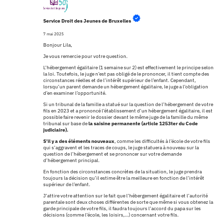
Service Droit des Jeunes de Bruxelles
7 mai 2025
Bonjour Lila,
Je vous remercie pour votre question.
L’hébergement égalitaire (1 semaine sur 2) est effectivement le principe selon
la loi. Toutefois, le juge n’est pas obligé de le prononcer, il tient compte des
circonstances réelles et de l’intérêt supérieur de l’enfant. Cependant,
lorsqu’un parent demande un hébergement égalitaire, le juge a l’obligation
d’en examiner l’opportunité.
Si un tribunal de la famille a statué sur la question de l’hébergement de votre
fils en 2023 et a prononcé l’établissement d’un hébergement égalitaire, il est
possible faire revenir le dossier devant le même juge de la famille du même
tribunal sur base de
la saisine permanente (article 1253ter du Code
judiciaire).
S’il y a des éléments nouveaux
, comme les difficultés à l’école de votre fils
qui s’aggravent et les traces de coups, le juge statuera à nouveau sur la
question de l’hébergement et se prononcer sur votre demande
d’hébergement principal.
En fonction des circonstances concrètes de la situation, le juge prendra
toujours la décision qu’il estime être la meilleure en fonction de l’intérêt
supérieur de l’enfant.
J’attire votre attention sur le fait que l’hébergement égalitaire et l’autorité
parentale sont deux choses différentes de sorte que même si vous obtenez la
garde principale de votre fils, il faudra toujours l’accord du papa sur les
décisions (comme l’école, les loisirs,…) concernant votre fils.