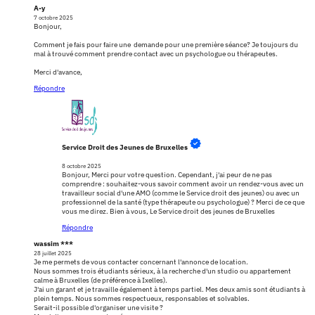
A-y
7 octobre 2025
Bonjour,
Comment je fais pour faire une demande pour une première séance? Je toujours du
mal à trouvé comment prendre contact avec un psychologue ou thérapeutes.
Merci d'avance,
Répondre
Service Droit des Jeunes de Bruxelles
8 octobre 2025
Bonjour, Merci pour votre question. Cependant, j'ai peur de ne pas
comprendre : souhaitez-vous savoir comment avoir un rendez-vous avec un
travailleur social d'une AMO (comme le Service droit des jeunes) ou avec un
professionnel de la santé (type thérapeute ou psychologue) ? Merci de ce que
vous me direz. Bien à vous, Le Service droit des jeunes de Bruxelles
Répondre
wassim ***
28 juillet 2025
Je me permets de vous contacter concernant l'annonce de location.
Nous sommes trois étudiants sérieux, à la recherche d'un studio ou appartement
calme à Bruxelles (de préférence à Ixelles).
J'ai un garant et je travaille également à temps partiel. Mes deux amis sont étudiants à
plein temps. Nous sommes respectueux, responsables et solvables.
Serait-il possible d'organiser une visite ?