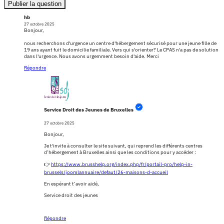
Publier la question
hb
27 octobre 2025
Bonjour,
nous recherchons d'urgence un centre d'hébergement sécurisé pour une jeune fille de
19 ans ayant fuit le domicilie familiale. Vers qui s'orienter? Le CPAS n'a pas de solution
dans l'urgence. Nous avons urgemment besoin d'aide. Merci
Répondre
Service Droit des Jeunes de Bruxelles
27 octobre 2025
Bonjour,
Je t'invite à consulter le site suivant, qui reprend les différents centres
d’hébergement à Bruxelles ainsi que les conditions pour y accéder :
👉
https://www.brusshelp.org/index.php/fr/portail-pro/help-in-
brussels/joomlannuaire/defaut/26-maisons-d-accueil
En espérant t’avoir aidé,
Service droit des jeunes
Répondre