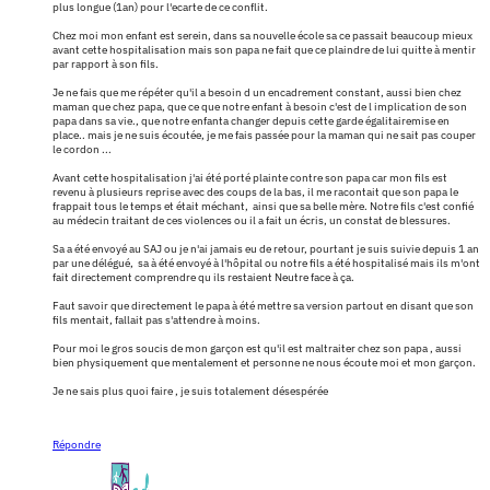
plus longue (1an) pour l'ecarte de ce conflit.
Chez moi mon enfant est serein, dans sa nouvelle école sa ce passait beaucoup mieux
avant cette hospitalisation mais son papa ne fait que ce plaindre de lui quitte à mentir
par rapport à son fils.
Je ne fais que me répéter qu'il a besoin d un encadrement constant, aussi bien chez
maman que chez papa, que ce que notre enfant à besoin c'est de l implication de son
papa dans sa vie., que notre enfanta changer depuis cette garde égalitairemise en
place.. mais je ne suis écoutée, je me fais passée pour la maman qui ne sait pas couper
le cordon ...
Avant cette hospitalisation j'ai été porté plainte contre son papa car mon fils est
revenu à plusieurs reprise avec des coups de la bas, il me racontait que son papa le
frappait tous le temps et était méchant, ainsi que sa belle mère. Notre fils c'est confié
au médecin traitant de ces violences ou il a fait un écris, un constat de blessures.
Sa a été envoyé au SAJ ou je n'ai jamais eu de retour, pourtant je suis suivie depuis 1 an
par une délégué, sa à été envoyé à l'hôpital ou notre fils a été hospitalisé mais ils m'ont
fait directement comprendre qu ils restaient Neutre face à ça.
Faut savoir que directement le papa à été mettre sa version partout en disant que son
fils mentait, fallait pas s'attendre à moins.
Pour moi le gros soucis de mon garçon est qu'il est maltraiter chez son papa , aussi
bien physiquement que mentalement et personne ne nous écoute moi et mon garçon.
Je ne sais plus quoi faire , je suis totalement désespérée
Répondre