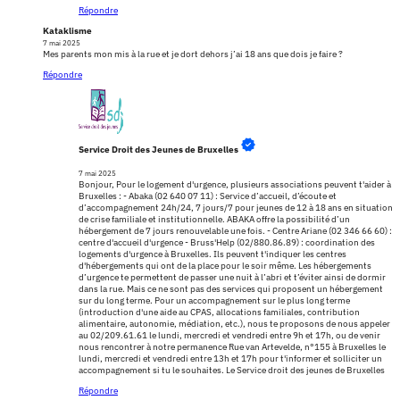
Répondre
Kataklisme
7 mai 2025
Mes parents mon mis à la rue et je dort dehors j’ai 18 ans que dois je faire ?
Répondre
Service Droit des Jeunes de Bruxelles
7 mai 2025
Bonjour, Pour le logement d'urgence, plusieurs associations peuvent t'aider à
Bruxelles : - Abaka (02 640 07 11) : Service d’accueil, d’écoute et
d’accompagnement 24h/24, 7 jours/7 pour jeunes de 12 à 18 ans en situation
de crise familiale et institutionnelle. ABAKA offre la possibilité d’un
hébergement de 7 jours renouvelable une fois. - Centre Ariane (02 346 66 60) :
centre d'accueil d'urgence - Bruss'Help (02/880.86.89) : coordination des
logements d'urgence à Bruxelles. Ils peuvent t'indiquer les centres
d'hébergements qui ont de la place pour le soir même. Les hébergements
d’urgence te permettent de passer une nuit à l’abri et t’éviter ainsi de dormir
dans la rue. Mais ce ne sont pas des services qui proposent un hébergement
sur du long terme. Pour un accompagnement sur le plus long terme
(introduction d'une aide au CPAS, allocations familiales, contribution
alimentaire, autonomie, médiation, etc.), nous te proposons de nous appeler
au 02/209.61.61 le lundi, mercredi et vendredi entre 9h et 17h, ou de venir
nous rencontrer à notre permanence Rue van Artevelde, n°155 à Bruxelles le
lundi, mercredi et vendredi entre 13h et 17h pour t'informer et solliciter un
accompagnement si tu le souhaites. Le Service droit des jeunes de Bruxelles
Répondre