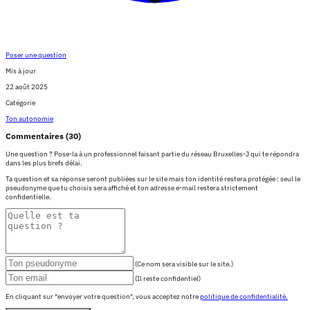
Poser une question
Mis à jour
22 août 2025
Catégorie
Ton autonomie
Commentaires (30)
Une question ? Pose-la à un professionnel faisant partie du réseau Bruxelles-J qui te répondra
dans les plus brefs délai.
Ta question et sa réponse seront publiées sur le site mais ton identité restera protégée : seul le
pseudonyme que tu choisis sera affiché et ton adresse e-mail restera strictement
confidentielle.
(Ce nom sera visible sur le site.)
(Il reste confidentiel)
En cliquant sur "envoyer votre question", vous acceptez notre
politique de confidentialité.