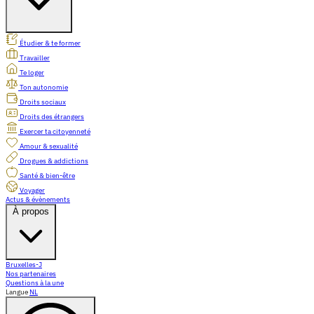
Étudier & te former
Travailler
Te loger
Ton autonomie
Droits sociaux
Droits des étrangers
Exercer ta citoyenneté
Amour & sexualité
Drogues & addictions
Santé & bien-être
Voyager
Actus & évènements
À propos
Bruxelles-J
Nos partenaires
Questions à la une
Langue
NL