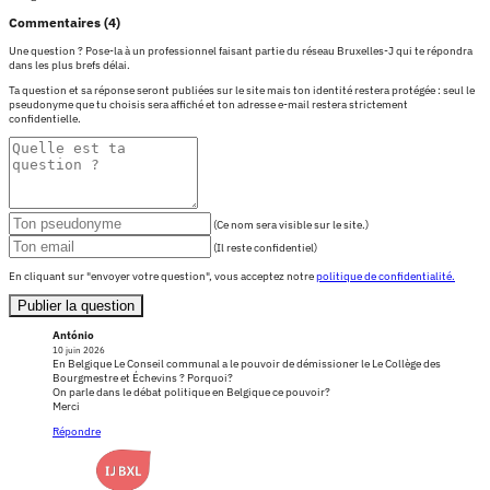
Commentaires (4)
Une question ? Pose-la à un professionnel faisant partie du réseau Bruxelles-J qui te répondra
dans les plus brefs délai.
Ta question et sa réponse seront publiées sur le site mais ton identité restera protégée : seul le
pseudonyme que tu choisis sera affiché et ton adresse e-mail restera strictement
confidentielle.
(Ce nom sera visible sur le site.)
(Il reste confidentiel)
En cliquant sur "envoyer votre question", vous acceptez notre
politique de confidentialité.
Publier la question
António
10 juin 2026
En Belgique Le Conseil communal a le pouvoir de démissioner le Le Collège des
Bourgmestre et Échevins ? Porquoi?
On parle dans le débat politique en Belgique ce pouvoir?
Merci
Répondre