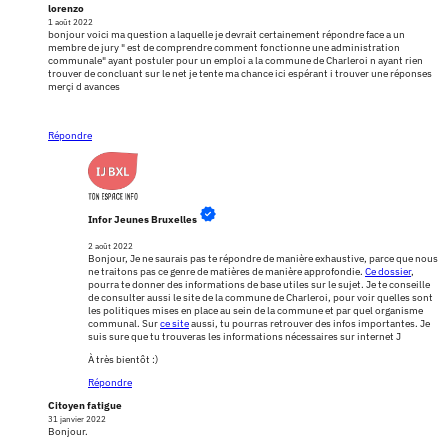
lorenzo
1 août 2022
bonjour voici ma question a laquelle je devrait certainement répondre face a un
membre de jury " est de comprendre comment fonctionne une administration
communale" ayant postuler pour un emploi a la commune de Charleroi n ayant rien
trouver de concluant sur le net je tente ma chance ici espérant i trouver une réponses
merçi d avances
Répondre
Infor Jeunes Bruxelles
2 août 2022
Bonjour, Je ne saurais pas te répondre de manière exhaustive, parce que nous
ne traitons pas ce genre de matières de manière approfondie.
Ce dossier
,
pourra te donner des informations de base utiles sur le sujet. Je te conseille
de consulter aussi le site de la commune de Charleroi, pour voir quelles sont
les politiques mises en place au sein de la commune et par quel organisme
communal. Sur
ce site
aussi, tu pourras retrouver des infos importantes. Je
suis sure que tu trouveras les informations nécessaires sur internet J
À très bientôt :)
Répondre
Citoyen fatigue
31 janvier 2022
Bonjour.