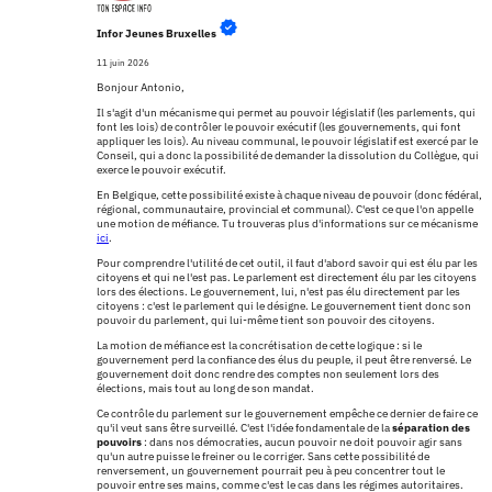
Infor Jeunes Bruxelles
11 juin 2026
Bonjour Antonio,
Il s'agit d'un mécanisme qui permet au pouvoir législatif (les parlements, qui
font les lois) de contrôler le pouvoir exécutif (les gouvernements, qui font
appliquer les lois). Au niveau communal, le pouvoir législatif est exercé par le
Conseil, qui a donc la possibilité de demander la dissolution du Collègue, qui
exerce le pouvoir exécutif.
En Belgique, cette possibilité existe à chaque niveau de pouvoir (donc fédéral,
régional, communautaire, provincial et communal). C'est ce que l'on appelle
une motion de méfiance. Tu trouveras plus d'informations sur ce mécanisme
ici
.
Pour comprendre l'utilité de cet outil, il faut d'abord savoir qui est élu par les
citoyens et qui ne l'est pas. Le parlement est directement élu par les citoyens
lors des élections. Le gouvernement, lui, n'est pas élu directement par les
citoyens : c'est le parlement qui le désigne. Le gouvernement tient donc son
pouvoir du parlement, qui lui-même tient son pouvoir des citoyens.
La motion de méfiance est la concrétisation de cette logique : si le
gouvernement perd la confiance des élus du peuple, il peut être renversé. Le
gouvernement doit donc rendre des comptes non seulement lors des
élections, mais
tout au long de son mandat.
Ce contrôle du parlement sur le gouvernement empêche ce dernier de faire ce
qu'il veut sans être surveillé. C'est l'idée fondamentale de la
séparation des
pouvoirs
: dans nos démocraties, aucun pouvoir ne doit pouvoir agir sans
qu'un autre puisse le freiner ou le corriger. Sans cette possibilité de
renversement, un gouvernement pourrait peu à peu concentrer tout le
pouvoir entre ses mains, comme c'est le cas dans les régimes autoritaires.