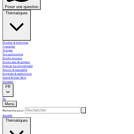
Poser une question
Thématiques
Étudier & te former
Travailler
Te loger
Ton autonomie
Droits sociaux
Droits des étrangers
Exercer ta citoyenneté
Amour & sexualité
Drogues & addictions
Santé & bien-être
Voyager
FR
NL
Menu
Recherche pour:
Accueil
Thématiques