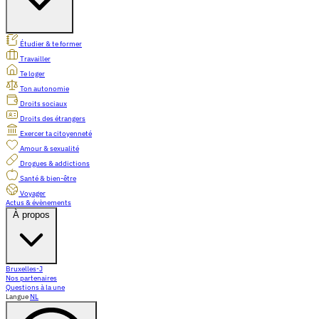
Étudier & te former
Travailler
Te loger
Ton autonomie
Droits sociaux
Droits des étrangers
Exercer ta citoyenneté
Amour & sexualité
Drogues & addictions
Santé & bien-être
Voyager
Actus & évènements
À propos
Bruxelles-J
Nos partenaires
Questions à la une
Langue
NL