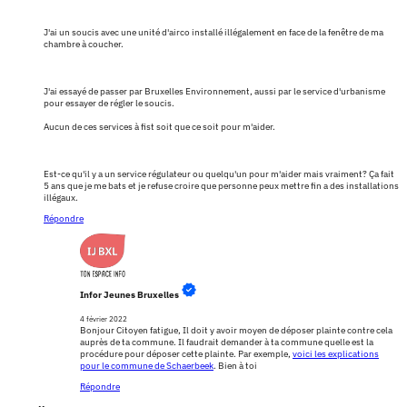
J'ai un soucis avec une unité d'airco installé illégalement en face de la fenêtre de ma
chambre à coucher.
J'ai essayé de passer par Bruxelles Environnement, aussi par le service d'urbanisme
pour essayer de régler le soucis.
Aucun de ces services à fist soit que ce soit pour m'aider.
Est-ce qu'il y a un service régulateur ou quelqu'un pour m'aider mais vraiment? Ça fait
5 ans que je me bats et je refuse croire que personne peux mettre fin a des installations
illégaux.
Répondre
Infor Jeunes Bruxelles
4 février 2022
Bonjour Citoyen fatigue, Il doit y avoir moyen de déposer plainte contre cela
auprès de ta commune. Il faudrait demander à ta commune quelle est la
procédure pour déposer cette plainte. Par exemple,
voici les explications
pour le commune de Schaerbeek
. Bien à toi
Répondre