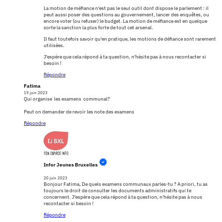
La motion de méfiance n'est pas le seul outil dont dispose le parlement : il
peut aussi poser des questions au gouvernement, lancer des enquêtes, ou
encore voter (ou refuser) le budget. La motion de méfiance est en quelque
sorte la sanction la plus forte de tout cet arsenal.
Il faut toutefois savoir qu'en pratique, les motions de défiance sont rarement
utilisées.
J'espère que cela répond à ta question, n'hésite pas à nous recontacter si
besoin !
Répondre
Fatima
19 juin 2023
Qui organise les examens communal?
Peut on demander de revoir les note des examens
Répondre
Infor Jeunes Bruxelles
20 juin 2023
Bonjour Fatima, De quels examens communaux parles-tu ? A priori, tu as
toujours le droit de consulter les documents administratifs qui te
concernent. J'espère que cela répond à ta question, n'hésite pas à nous
recontacter si besoin !
Répondre