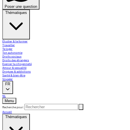
Poser une question
Thématiques
Étudier & te former
Travailler
Te loger
Ton autonomie
Droits sociaux
Droits des étrangers
Exercer ta citoyenneté
Amour & sexualité
Drogues & addictions
Santé & bien-être
Voyager
FR
NL
Menu
Recherche pour:
Accueil
Thématiques