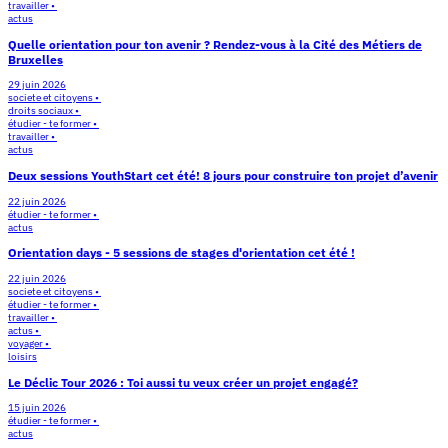
travailler •
actus
Quelle orientation pour ton avenir ? Rendez-vous à la Cité des Métiers de
Bruxelles
29 juin 2026
societe et citoyens •
droits sociaux •
étudier - te former •
travailler •
actus
Deux sessions YouthStart cet été! 8 jours pour construire ton projet d’avenir
22 juin 2026
étudier - te former •
actus
Orientation days - 5 sessions de stages d'orientation cet été !
22 juin 2026
societe et citoyens •
étudier - te former •
travailler •
actus •
voyager •
loisirs
Le Déclic Tour 2026 : Toi aussi tu veux créer un projet engagé?
15 juin 2026
étudier - te former •
actus