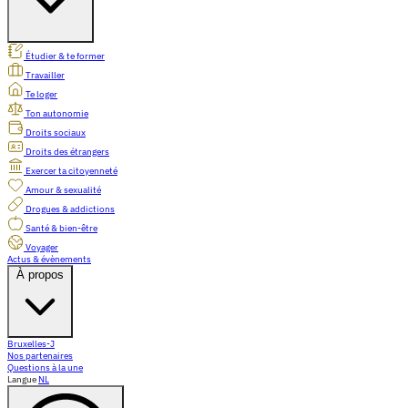
Étudier & te former
Travailler
Te loger
Ton autonomie
Droits sociaux
Droits des étrangers
Exercer ta citoyenneté
Amour & sexualité
Drogues & addictions
Santé & bien-être
Voyager
Actus & évènements
À propos
Bruxelles-J
Nos partenaires
Questions à la une
Langue
NL