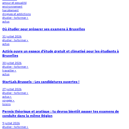
amour et sexualité
environnement
harcèlement
drogues et addictions
étudier - te former •
actus
Où étudier pour préparer ses examens à Bruxelles
31 juillet 2026
étudier - te former •
actus
Actiris ouvre un espace d'étude gratuit et climatisé pour les étudiants à
Bruxelles
30 juillet 2026
étudier - te former •
travailler •
actus
StartLab.Brussels : Les candidatures ouvertes !
27 juillet 2026
étudier - te former •
actus •
voyager •
loisirs
Permis théorique et pratique : tu devras bientôt passer tes examens de
conduite dans la même Région
9 juillet 2026
étudier - te former •