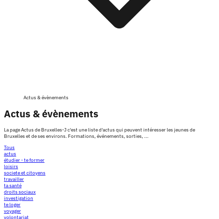
Actus & évènements
Actus & évènements
La page Actus de Bruxelles-J c'est une liste d'actus qui peuvent intéresser les jeunes de
Bruxelles et de ses environs. Formations, événements, sorties, ...
Tous
actus
étudier - te former
loisirs
societe et citoyens
travailler
ta santé
droits sociaux
investigation
te loger
voyager
volontariat