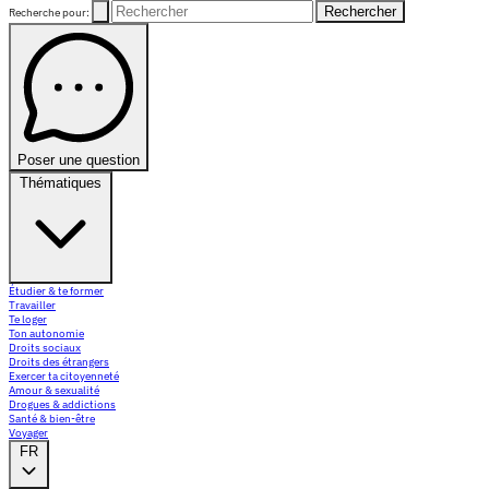
Rechercher
Recherche pour:
Poser une question
Thématiques
Étudier & te former
Travailler
Te loger
Ton autonomie
Droits sociaux
Droits des étrangers
Exercer ta citoyenneté
Amour & sexualité
Drogues & addictions
Santé & bien-être
Voyager
FR