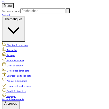
NL
Menu
Recherche pour:
Accueil
Thématiques
Étudier & te former
Travailler
Te loger
Ton autonomie
Droits sociaux
Droits des étrangers
Exercer ta citoyenneté
Amour & sexualité
Drogues & addictions
Santé & bien-être
Voyager
Actus & évènements
À propos