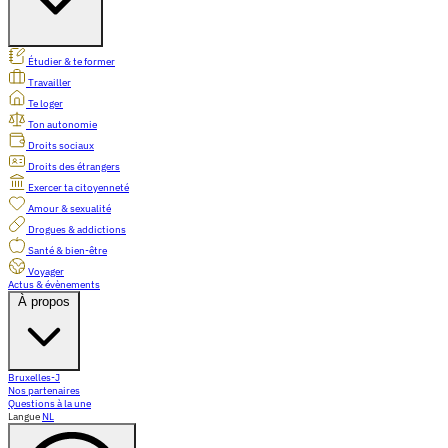
Étudier & te former
Travailler
Te loger
Ton autonomie
Droits sociaux
Droits des étrangers
Exercer ta citoyenneté
Amour & sexualité
Drogues & addictions
Santé & bien-être
Voyager
Actus & évènements
À propos
Bruxelles-J
Nos partenaires
Questions à la une
Langue
NL