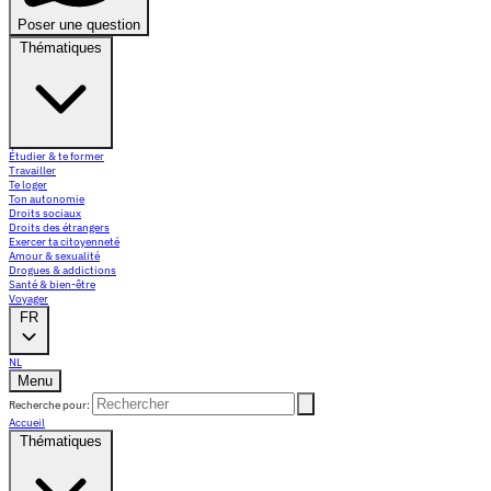
Poser une question
Thématiques
Étudier & te former
Travailler
Te loger
Ton autonomie
Droits sociaux
Droits des étrangers
Exercer ta citoyenneté
Amour & sexualité
Drogues & addictions
Santé & bien-être
Voyager
FR
NL
Menu
Recherche pour:
Accueil
Thématiques