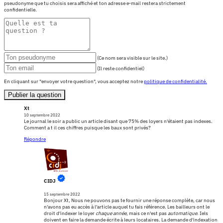
pseudonyme que tu choisis sera affiché et ton adresse e-mail restera strictement
confidentielle.
(Ce nom sera visible sur le site.)
(Il reste confidentiel)
En cliquant sur "envoyer votre question", vous acceptez notre
politique de confidentialité.
Publier la question
Xt
10 septembre 2022
Le journal le soir a public un article disant que 75% des loyers n'étaient pas indexes.
Comment a t il ces chiffres puisque les baux sont privés?
Répondre
CIDJ
15 septembre 2022
Bonjour Xt, Nous ne pouvons pas te fournir une réponse complète, car nous
n'avons pas eu accès à l'article auquel tu fais référence. Les bailleurs ont le
droit d'indexer le loyer
chaque année
, mais ce n'est pas
automatique
. Iels
doivent en faire la demande écrite à leurs locataires. La demande d'indexation