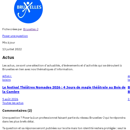
Fiche créee par
Bruxelles-J
Poser une question
Mis à jour
13 juillet 2022
Actus
Les actus, ce sont une sélection d’actualités, d’évènements et d’activités qui se déroulent à
Bruxelles en lien avec nos thématiques d’information.
actus •
a
loisirs
l
Le festival Théâtres Nomades 2026 : 4 Jours de magie théâtrale au Bois de
B
la Cambre
B
5 août 2026
3
Toutes les actus
Commentaires (2)
Une question ? Pose-la à un professionnel faisant partie du réseau Bruxelles-J qui te répondra
dans les plus brefs délai.
Ta question et sa réponse seront publiées sur le site mais ton identité restera protégée : seul le