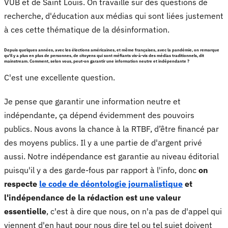
VUB et de Saint Louis. On travaille sur des questions de
recherche, d'éducation aux médias qui sont liées justement
à ces cette thématique de la désinformation.
Depuis quelques années, avec les élections américaines, et même françaises, avec la pandémie, on remarque
qu'il y a plus en plus de personnes, de citoyens qui sont méfiants vis-à-vis des médias traditionnels, dit
mainstream. Comment, selon vous, peut-on garantir une information neutre et indépendante ?
C'est une excellente question.
Je pense que garantir une information neutre et
indépendante, ça dépend évidemment des pouvoirs
publics. Nous avons la chance à la RTBF, d’être financé par
des moyens publics. Il y a une partie de d'argent privé
aussi. Notre indépendance est garantie au niveau éditorial
puisqu'il y a des garde-fous par rapport à l'info, donc
on
respecte
le code de déontologie journalistique
et
l'indépendance de la rédaction est une valeur
essentielle
, c'est à dire que nous, on n'a pas de d'appel qui
viennent d'en haut pour nous dire tel ou tel sujet doivent