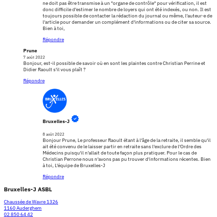
ne doit pas être transmise à un "organe de contrôle" pour vérification, il est
donc difficile d'estimer le nombre de loyers qui ont été indexés, ou non. Il est
toujours possible de contacter la rédaction du journal ou même, l'auteur·e de
l'article pour demander un complément d'informations ou de citer sa source.
Bien à toi,
Répondre
Prune
7 août 2022
Bonjour, est-il possible de savoir où en sont les plaintes contre Christian Perrine et
Didier Raoult s'il vous plaît ?
Répondre
Bruxelles-J
8 août 2022
Bonjour Prune, Le professeur Raoult étant à l'âge de la retraite, il semble qu'il
ait été convenu de le laisser partir en retraite sans l'exclure de l'Ordre des
Médecins puisqu'il n'allait de toute façon plus pratiquer. Pour le cas de
Christian Perrone nous n'avons pas pu trouver d'informations récentes. Bien
à toi, L'équipe de Bruxelles-J
Répondre
Bruxelles-J ASBL
Chaussée de Wavre 1326
1160 Auderghem
02 850 64 42