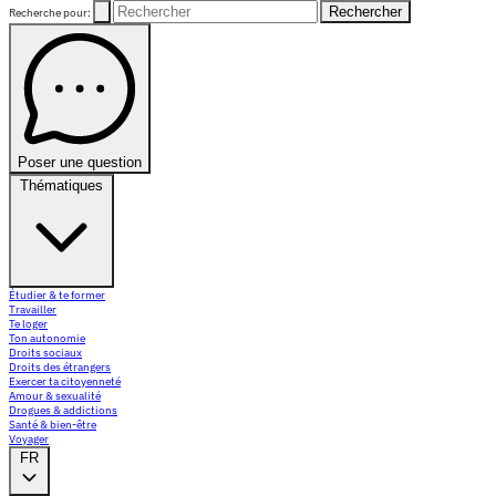
Rechercher
Recherche pour:
Poser une question
Thématiques
Étudier & te former
Travailler
Te loger
Ton autonomie
Droits sociaux
Droits des étrangers
Exercer ta citoyenneté
Amour & sexualité
Drogues & addictions
Santé & bien-être
Voyager
FR