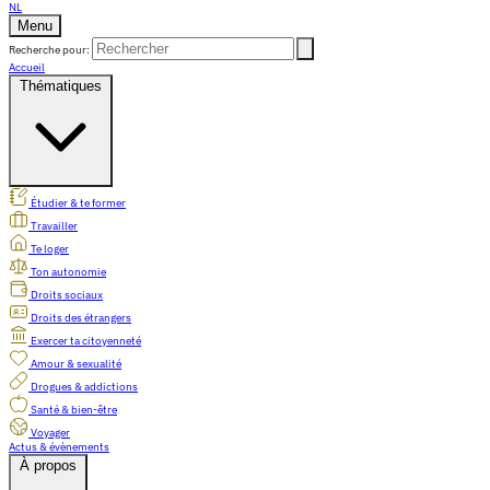
NL
Menu
Recherche pour:
Accueil
Thématiques
Étudier & te former
Travailler
Te loger
Ton autonomie
Droits sociaux
Droits des étrangers
Exercer ta citoyenneté
Amour & sexualité
Drogues & addictions
Santé & bien-être
Voyager
Actus & évènements
À propos