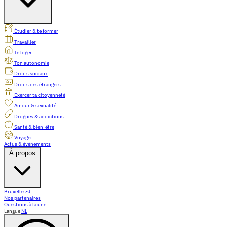
Étudier & te former
Travailler
Te loger
Ton autonomie
Droits sociaux
Droits des étrangers
Exercer ta citoyenneté
Amour & sexualité
Drogues & addictions
Santé & bien-être
Voyager
Actus & évènements
À propos
Bruxelles-J
Nos partenaires
Questions à la une
Langue
NL