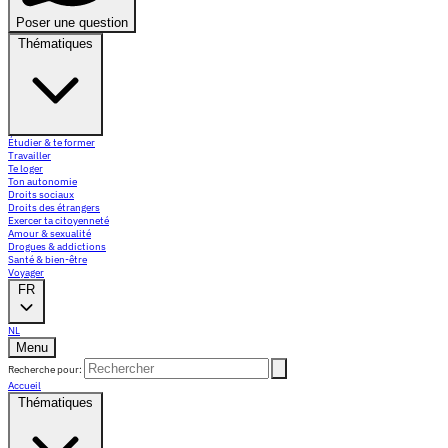
Poser une question
Thématiques
Étudier & te former
Travailler
Te loger
Ton autonomie
Droits sociaux
Droits des étrangers
Exercer ta citoyenneté
Amour & sexualité
Drogues & addictions
Santé & bien-être
Voyager
FR
NL
Menu
Recherche pour:
Accueil
Thématiques