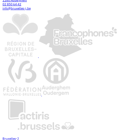
1160 Auderghem
02 850 64 42
info@bruxelles-j.be
Bruxelles-J