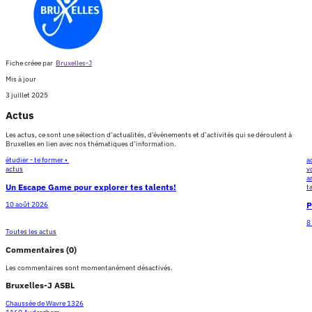
Fiche créee par
Bruxelles-J
Mis à jour
3 juillet 2025
Actus
Les actus, ce sont une sélection d’actualités, d’évènements et d’activités qui se déroulent à
Bruxelles en lien avec nos thématiques d’information.
étudier - te former •
a
actus
v
a
Un Escape Game pour explorer tes talents!
t
P
10 août 2026
8
Toutes les actus
Commentaires (0)
Les commentaires sont momentanément désactivés.
Bruxelles-J ASBL
Chaussée de Wavre 1326