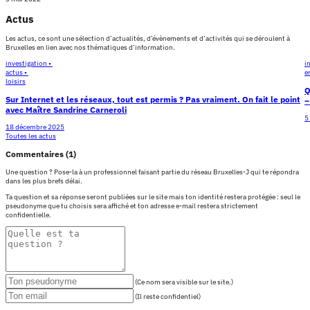
Actus
Les actus, ce sont une sélection d’actualités, d’évènements et d’activités qui se déroulent à
Bruxelles en lien avec nos thématiques d’information.
investigation •
i
actus •
e
loisirs
Q
Sur Internet et les réseaux, tout est permis ? Pas vraiment. On fait le point
–
avec Maître Sandrine Carneroli
5
18 décembre 2025
Toutes les actus
Commentaires (1)
Une question ? Pose-la à un professionnel faisant partie du réseau Bruxelles-J qui te répondra
dans les plus brefs délai.
Ta question et sa réponse seront publiées sur le site mais ton identité restera protégée : seul le
pseudonyme que tu choisis sera affiché et ton adresse e-mail restera strictement
confidentielle.
(Ce nom sera visible sur le site.)
(Il reste confidentiel)