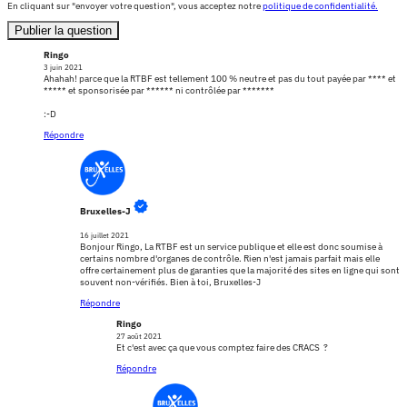
En cliquant sur "envoyer votre question", vous acceptez notre
politique de confidentialité.
Publier la question
Ringo
3 juin 2021
Ahahah! parce que la RTBF est tellement 100 % neutre et pas du tout payée par **** et
***** et sponsorisée par ****** ni contrôlée par *******
:-D
Répondre
Bruxelles-J
16 juillet 2021
Bonjour Ringo, La RTBF est un service publique et elle est donc soumise à
certains nombre d'organes de contrôle. Rien n'est jamais parfait mais elle
offre certainement plus de garanties que la majorité des sites en ligne qui sont
souvent non-vérifiés. Bien à toi, Bruxelles-J
Répondre
Ringo
27 août 2021
Et c'est avec ça que vous comptez faire des CRACS ?
Répondre