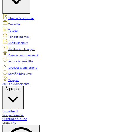
Étudier & te former
Travailler
Te loger
Ton autonomie
Droits sociaux
Droits des étrangers
Exercer ta citoyenneté
Amour & sexualité
Drogues & addictions
Santé & bien-être
Voyager
Actus & évènements
À propos
Bruxelles-J
Nos partenaires
Questions à la une
Langue
NL