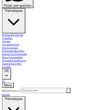
Poser une question
Thématiques
Étudier & te former
Travailler
Te loger
Ton autonomie
Droits sociaux
Droits des étrangers
Exercer ta citoyenneté
Amour & sexualité
Drogues & addictions
Santé & bien-être
Voyager
FR
NL
Menu
Recherche pour:
Accueil
Thématiques