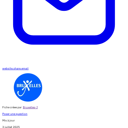
website.share.email
Fiche créee par
Bruxelles-J
Poser une question
Mis à jour
3 juillet 2025