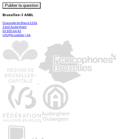
Publier la question
Bruxelles-J ASBL
Chaussée de Wavre 1326
1160 Auderghem
02 850 64 42
info@bruxelles-j.be