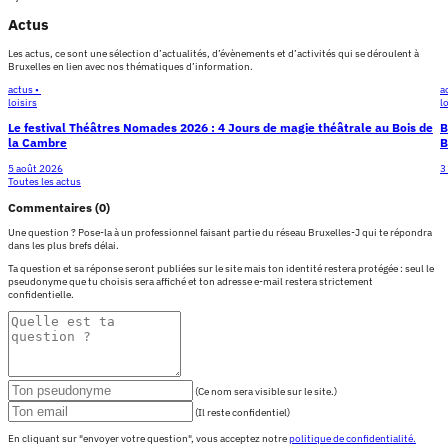
Actus
Les actus, ce sont une sélection d’actualités, d’évènements et d’activités qui se déroulent à
Bruxelles en lien avec nos thématiques d’information.
actus •
a
loisirs
l
Le festival Théâtres Nomades 2026 : 4 Jours de magie théâtrale au Bois de
B
la Cambre
B
5 août 2026
3
Toutes les actus
Commentaires (0)
Une question ? Pose-la à un professionnel faisant partie du réseau Bruxelles-J qui te répondra
dans les plus brefs délai.
Ta question et sa réponse seront publiées sur le site mais ton identité restera protégée : seul le
pseudonyme que tu choisis sera affiché et ton adresse e-mail restera strictement
confidentielle.
(Ce nom sera visible sur le site.)
(Il reste confidentiel)
En cliquant sur "envoyer votre question", vous acceptez notre
politique de confidentialité.