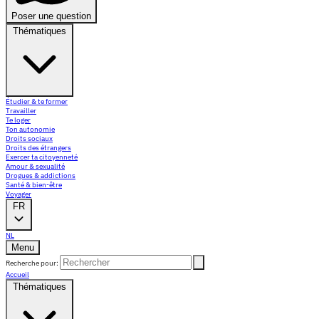
Poser une question
Thématiques
Étudier & te former
Travailler
Te loger
Ton autonomie
Droits sociaux
Droits des étrangers
Exercer ta citoyenneté
Amour & sexualité
Drogues & addictions
Santé & bien-être
Voyager
FR
NL
Menu
Recherche pour:
Accueil
Thématiques