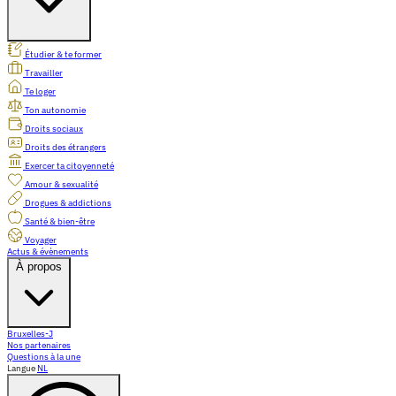
Étudier & te former
Travailler
Te loger
Ton autonomie
Droits sociaux
Droits des étrangers
Exercer ta citoyenneté
Amour & sexualité
Drogues & addictions
Santé & bien-être
Voyager
Actus & évènements
À propos
Bruxelles-J
Nos partenaires
Questions à la une
Langue
NL