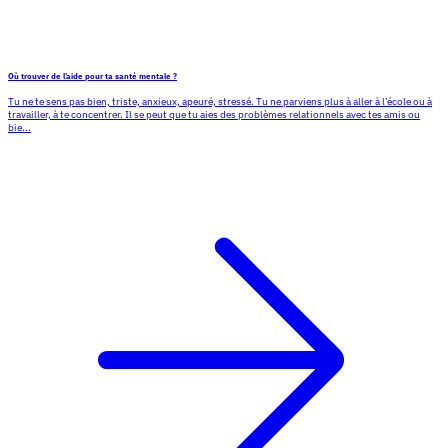
Où trouver de l’aide pour ta santé mentale ?
Tu ne te sens pas bien, triste, anxieux, apeuré, stressé. Tu ne parviens plus à aller à l’école ou à
travailler, à te concentrer. Il se peut que tu aies des problèmes relationnels avec tes amis ou
bie...