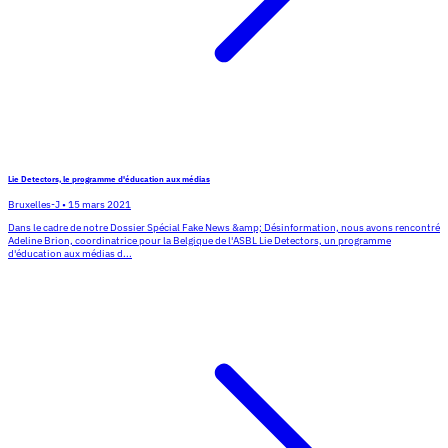
Lie Detectors, le programme d'éducation aux médias
Bruxelles-J
•
15 mars 2021
Dans le cadre de notre Dossier Spécial Fake News &amp; Désinformation, nous avons rencontré
Adeline Brion, coordinatrice pour la Belgique de l'ASBL Lie Detectors, un programme
d'éducation aux médias d...