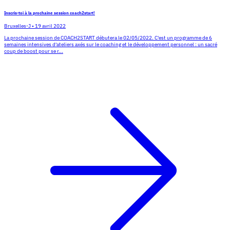
Inscris-toi à la prochaine session coach2start!
Bruxelles-J
•
19 avril 2022
La prochaine session de COACH2START débutera le 02/05/2022. C'est un programme de 6
semaines intensives d'ateliers axés sur le coaching et le développement personnel : un sacré
coup de boost pour se r...