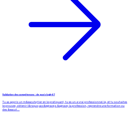
Validation des compétences : de quoi s'agit-il ?
Tu as appris un m&eacute;tier en le pratiquant, tu es un.e vrai professionnel.le, et tu souhaites
le prouver, obtenir l&rsquo;acc&egrave;s &agrave; la profession, reprendre une formation ou
des &eacut...