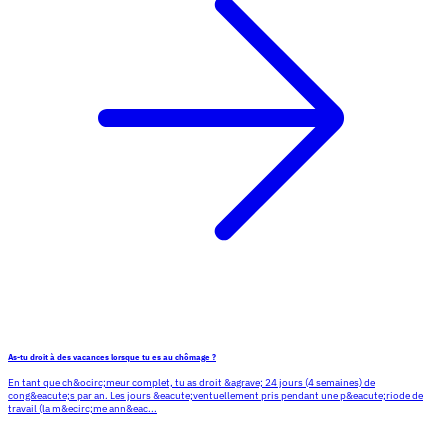
As-tu droit à des vacances lorsque tu es au chômage ?
En tant que ch&ocirc;meur complet, tu as droit &agrave; 24 jours (4 semaines) de
cong&eacute;s par an. Les jours &eacute;ventuellement pris pendant une p&eacute;riode de
travail (la m&ecirc;me ann&eac...