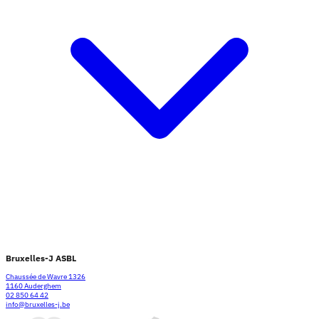
Bruxelles-J ASBL
Chaussée de Wavre 1326
1160 Auderghem
02 850 64 42
info@bruxelles-j.be