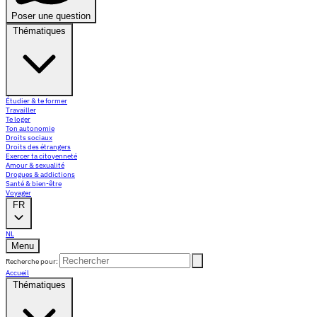
Poser une question
Thématiques
Étudier & te former
Travailler
Te loger
Ton autonomie
Droits sociaux
Droits des étrangers
Exercer ta citoyenneté
Amour & sexualité
Drogues & addictions
Santé & bien-être
Voyager
FR
NL
Menu
Recherche pour:
Accueil
Thématiques