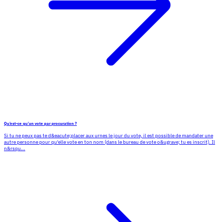
Qu’est-ce qu’un vote par procuration ?
Si tu ne peux pas te d&eacute;placer aux urnes le jour du vote, il est possible de mandater une
autre personne pour qu'elle vote en ton nom (dans le bureau de vote o&ugrave; tu es inscrit). Il
n&rsqu...