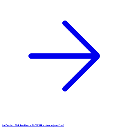
Le Festival JOB Etudiant « GLOW UP » c'est aujourd'hui!