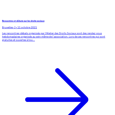
Rencontres et débats sur les droits sociaux
Bruxelles-J
•
11 octobre 2021
Les rencontres-débats organisés par l'Atelier des Droits Sociaux sont des rendez-vous
hebdomadaires organisés au sein même de l’association. Lors de ces rencontres qui sont
gratuites et ouvertes à tou...