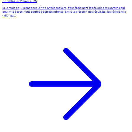
Bruxelles-J
•
28 mai 2025
Si le mois de juin annonce la fin d'année scolaire, c'est également la période des examens qui
peut vite devenir une source de stress intense. Entre la pression des résultats, les révisions à
rallonge...