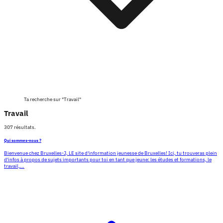
Ta recherche sur "Travail"
Travail
307 résultats.
Qui sommes-nous ?
Bienvenue chez Bruxelles-J, LE site d'information jeunesse de Bruxelles! Ici, tu trouveras plein
d'infos à propos de sujets importants pour toi en tant que jeune: les études et formations, le
travail,...