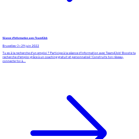
Séance d'information avec Team4Job
Bruxelles-J
•
29 juin 2022
Tu es à la recherche d'un emploi ? Participe à la séance d'information avec Team4Job! Booste ta
recherche d'emploi grâce à un coaching gratuit et personnalisé ! Construits ton réseau,
connecte-toi à...