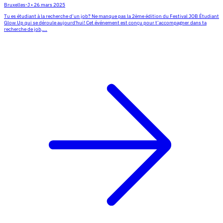
Bruxelles-J
•
26 mars 2025
Tu es étudiant à la recherche d’un job? Ne manque pas la 2ème édition du Festival JOB Étudiant
Glow Up qui se déroule aujourd'hui! Cet événement est conçu pour t’accompagner dans ta
recherche de job,...