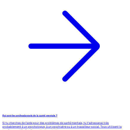
Qui sont les professionnels de la santé mentale ?
Si tu cherches de l'aide pour des problèmes de santé mentale, tu t'adresseras très
probablement à un psychologue, à un psychiatre ou à un travailleur social. Tous utilisent la