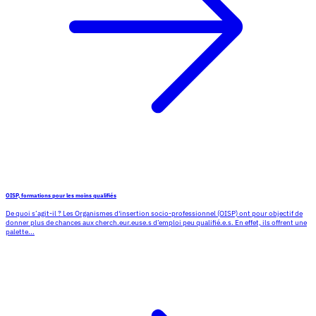
OISP, formations pour les moins qualifiés
De quoi s’agit-il ? Les Organismes d'insertion socio-professionnel (OISP) ont pour objectif de
donner plus de chances aux cherch.eur.euse.s d’emploi peu qualifié.e.s. En effet, ils offrent une
palette...