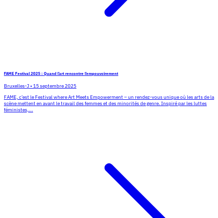
FAME Festival 2025 : Quand l’art rencontre l’empouvoirement
Bruxelles-J
•
15 septembre 2025
FAME, c’est le Festival where Art Meets Empowerment – un rendez-vous unique où les arts de la
scène mettent en avant le travail des femmes et des minorités de genre. Inspiré par les luttes
féministes,...