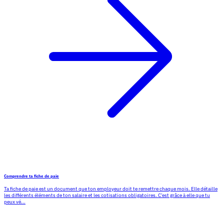
Comprendre ta fiche de paie
Ta fiche de paie est un document que ton employeur doit te remettre chaque mois. Elle détaille
les différents éléments de ton salaire et les cotisations obligatoires. C’est grâce à elle que tu
peux vé...