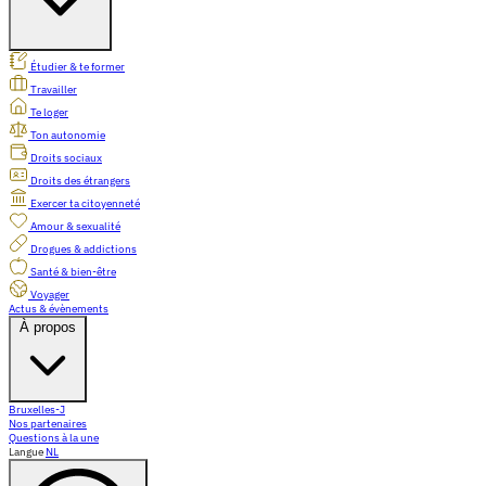
Étudier & te former
Travailler
Te loger
Ton autonomie
Droits sociaux
Droits des étrangers
Exercer ta citoyenneté
Amour & sexualité
Drogues & addictions
Santé & bien-être
Voyager
Actus & évènements
À propos
Bruxelles-J
Nos partenaires
Questions à la une
Langue
NL